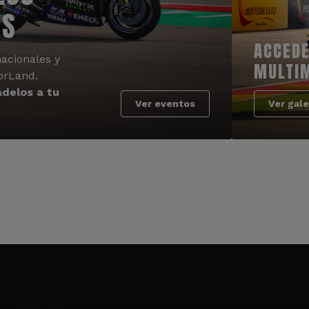
OS
ACCEDE
acionales y
MULTI
orLand.
delos a tu
Ver eventos
Ver gale