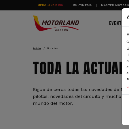
Pasar al contenido principal
MERCHANDISING
MULTIMEDIA
MASTER MOTOR
EVENTOS
E
RUTA DE NAVEGAC
c
u
Inicio
Noticias
H
TODA LA ACTUAL
a
e
e
P
c
Sigue de cerca todas las novedades de Mot
pilotos, novedades del circuito y mucho más
mundo del motor.