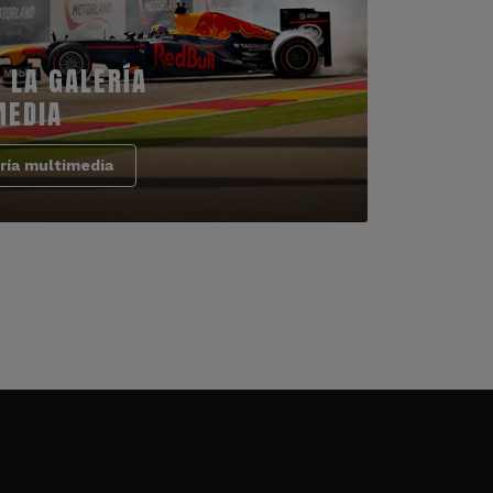
 LA GALERÍA
MEDIA
ría multimedia