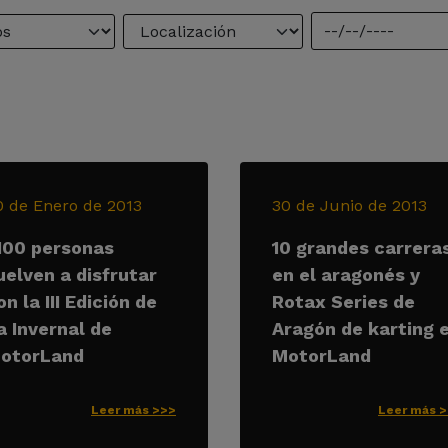
0 de Enero de 2013
30 de Junio de 2013
.100 personas
10 grandes carrera
uelven a disfrutar
en el aragonés y
on la III Edición de
Rotax Series de
a Invernal de
Aragón de karting 
otorLand
MotorLand
Leer más >>>
Leer más 