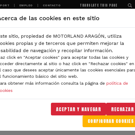
TRANSLATE THIS PAGE
SPORT
EMPLEO
CONTACTO
Acerca de las cookies en este sitio
MOTORLAND
EXPERIENCIAS
NOTICIAS
ste sitio, propiedad de MOTORLAND ARAGÓN, utiliza
IÓN
ookies propias y de terceros que permiten mejorar la
sabilidad de navegación y recopilar información.
az click en "Aceptar cookies" para aceptar todas las cookies y
IDAD DE MOTORLAND
cceder directamente al sitio o haz click en "Rechazar cookies" en
l caso que desees aceptar únicamente las cookies esenciales par
l funcionamiento básico del sitio web.
ara obtener más información consulta la página de
política de
ookies
orLand Aragón. Aquí encontrarás noticias sobre eventos, 
. Filtra por categoría o tipo de contenido y no te pierdas
ACEPTAR Y NAVEGAR
RECHAZAR
CONFIGURAR COOKIES