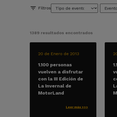
Filtros
1389 resultados encontrados
20 de Enero de 2013
2
1.100 personas
1
vuelven a disfrutar
v
con la III Edición de
c
La Invernal de
L
MotorLand
M
Leer más >>>