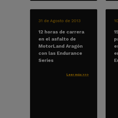
31 de Agosto de 2013
1
12 horas de carrera
1
en el asfalto de
p
MotorLand Aragón
e
con las Endurance
e
Series
E
Leer más >>>