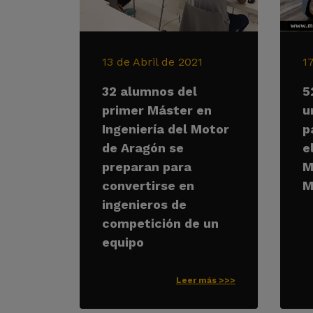
13 de Abril de 2021
1
32 alumnos del
5
primer Máster en
u
Ingeniería del Motor
p
de Aragón se
e
preparan para
M
convertirse en
M
ingenieros de
competición de un
equipo
Leer más >>>