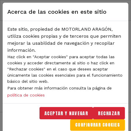
RUTA DE NAVEGACIÓN
Pasar al contenido principal
Acerca de las cookies en este sitio
Inicio
Noticias
TODA LA ACTUALIDAD DE
Este sitio, propiedad de MOTORLAND ARAGÓN,
utiliza cookies propias y de terceros que permiten
MOTORLAND
mejorar la usabilidad de navegación y recopilar
información.
Haz click en "Aceptar cookies" para aceptar todas las
cookies y acceder directamente al sitio o haz click en
Sigue de cerca todas las novedades de MotorLand
"Rechazar cookies" en el caso que desees aceptar
Aragón. Aquí encontrarás noticias sobre eventos,
únicamente las cookies esenciales para el funcionamiento
competiciones, pilotos, novedades del circuito y
básico del sitio web.
mucho más. Filtra por categoría o tipo de contenido y
Para obtener más información consulta la página de
no te pierdas nada del mundo del motor.
política de cookies
ACEPTAR Y NAVEGAR
RECHAZAR
CONFIGURAR COOKIES
Filtros