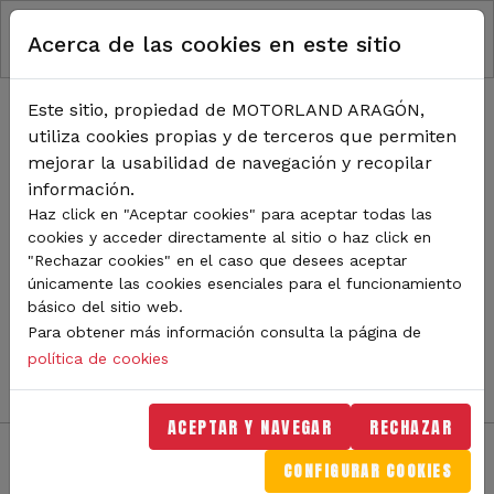
RUTA DE NAVEGACIÓN
Pasar al contenido principal
Acerca de las cookies en este sitio
Inicio
Noticias
TODA LA ACTUALIDAD DE
Este sitio, propiedad de MOTORLAND ARAGÓN,
utiliza cookies propias y de terceros que permiten
MOTORLAND
mejorar la usabilidad de navegación y recopilar
información.
Haz click en "Aceptar cookies" para aceptar todas las
cookies y acceder directamente al sitio o haz click en
Sigue de cerca todas las novedades de MotorLand
"Rechazar cookies" en el caso que desees aceptar
Aragón. Aquí encontrarás noticias sobre eventos,
únicamente las cookies esenciales para el funcionamiento
competiciones, pilotos, novedades del circuito y
básico del sitio web.
mucho más. Filtra por categoría o tipo de contenido y
Para obtener más información consulta la página de
no te pierdas nada del mundo del motor.
política de cookies
ACEPTAR Y NAVEGAR
RECHAZAR
CONFIGURAR COOKIES
Filtros