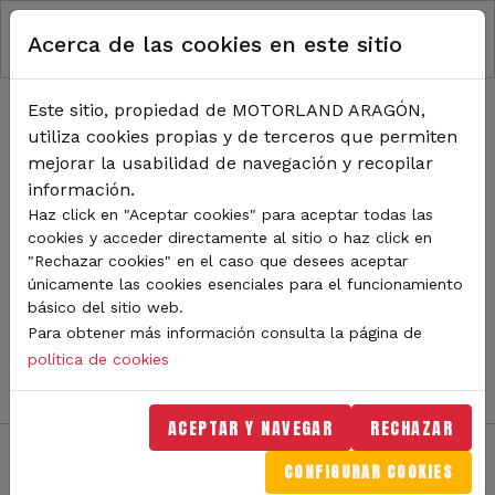
RUTA DE NAVEGACIÓN
Pasar al contenido principal
Acerca de las cookies en este sitio
Inicio
Noticias
TODA LA ACTUALIDAD DE
Este sitio, propiedad de MOTORLAND ARAGÓN,
utiliza cookies propias y de terceros que permiten
MOTORLAND
mejorar la usabilidad de navegación y recopilar
información.
Haz click en "Aceptar cookies" para aceptar todas las
cookies y acceder directamente al sitio o haz click en
Sigue de cerca todas las novedades de MotorLand
"Rechazar cookies" en el caso que desees aceptar
Aragón. Aquí encontrarás noticias sobre eventos,
únicamente las cookies esenciales para el funcionamiento
competiciones, pilotos, novedades del circuito y
básico del sitio web.
mucho más. Filtra por categoría o tipo de contenido y
Para obtener más información consulta la página de
no te pierdas nada del mundo del motor.
política de cookies
ACEPTAR Y NAVEGAR
RECHAZAR
CONFIGURAR COOKIES
Filtros