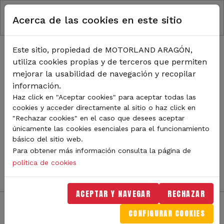
RUTA DE NAVEGACIÓN
Pasar al contenido principal
Acerca de las cookies en este sitio
Inicio
Noticias
TODA LA ACTUALIDAD DE
Este sitio, propiedad de MOTORLAND ARAGÓN,
utiliza cookies propias y de terceros que permiten
MOTORLAND
mejorar la usabilidad de navegación y recopilar
información.
Haz click en "Aceptar cookies" para aceptar todas las
cookies y acceder directamente al sitio o haz click en
Sigue de cerca todas las novedades de MotorLand
"Rechazar cookies" en el caso que desees aceptar
Aragón. Aquí encontrarás noticias sobre eventos,
únicamente las cookies esenciales para el funcionamiento
competiciones, pilotos, novedades del circuito y
básico del sitio web.
mucho más. Filtra por categoría o tipo de contenido y
Para obtener más información consulta la página de
no te pierdas nada del mundo del motor.
política de cookies
ACEPTAR Y NAVEGAR
RECHAZAR
CONFIGURAR COOKIES
Filtros