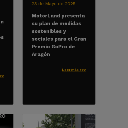
23 de Mayo de 2025
MotorLand presenta
en
su plan de medidas
sostenibles y
os
sociales para el Gran
Premio GoPro de
Aragón
Leer más >>>
>>>