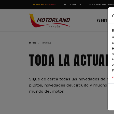
Pasar al contenido principal
MERCHANDISING
MULTIMEDIA
MASTER MOTOR
EVENTOS
E
RUTA DE NAVEGAC
c
u
Inicio
Noticias
H
TODA LA ACTUAL
a
e
e
P
c
Sigue de cerca todas las novedades de Mot
pilotos, novedades del circuito y mucho más
mundo del motor.