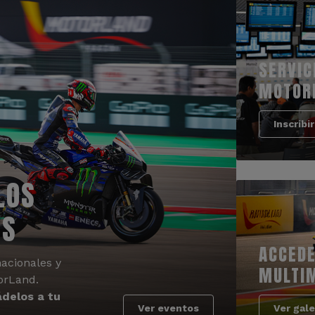
SERVIC
MOTOR
Inscribi
LOS
OS
ACCEDE
acionales y
MULTI
orLand.
delos a tu
Ver eventos
Ver gale