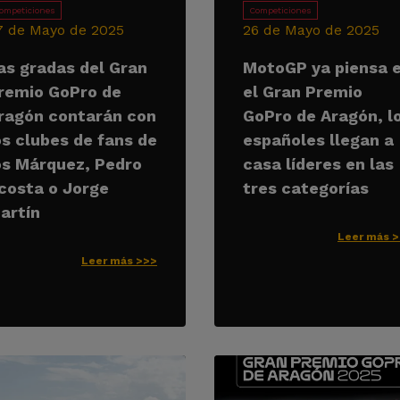
ompeticiones
Competiciones
7 de Mayo de 2025
26 de Mayo de 2025
as gradas del Gran
MotoGP ya piensa 
remio GoPro de
el Gran Premio
ragón contarán con
GoPro de Aragón, l
os clubes de fans de
españoles llegan a
os Márquez, Pedro
casa líderes en las
costa o Jorge
tres categorías
artín
Leer más 
Leer más >>>