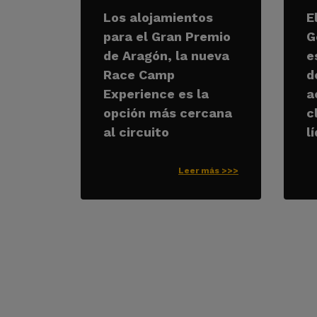
Los alojamientos
E
para el Gran Premio
G
de Aragón, la nueva
e
Race Camp
d
Experience es la
a
opción más cercana
c
al circuito
l
Leer más >>>