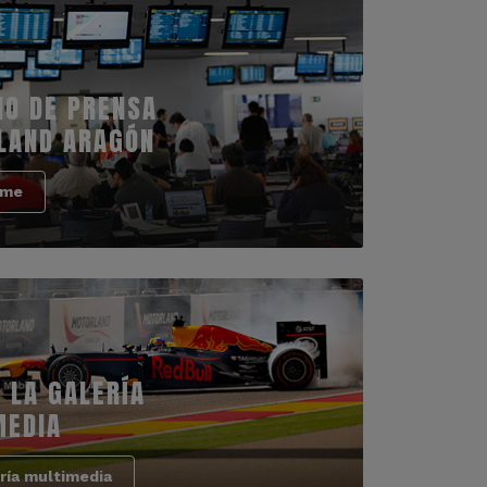
IO DE PRENSA
LAND ARAGÓN
rme
 LA GALERÍA
MEDIA
ría multimedia