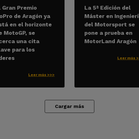
l Gran Premio
La 5ª Edición del
oPro de Aragón ya
Máster en Ingenier
stá en el horizonte
del Motorsport se
e MotoGP, se
pone a prueba en
cerca una cita
MotorLand Aragón
lave para los
íderes
Leer más 
Leer más >>>
Cargar más