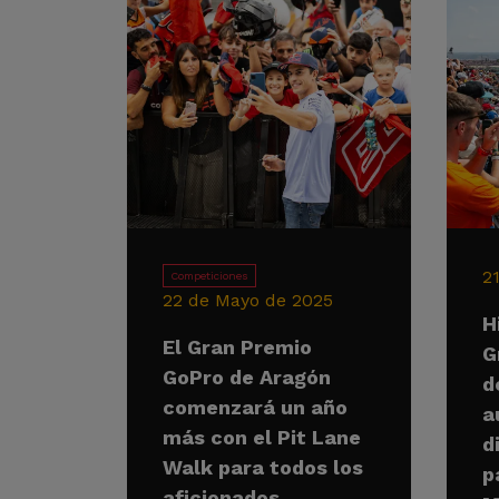
2
Competiciones
22 de Mayo de 2025
H
El Gran Premio
G
GoPro de Aragón
d
comenzará un año
a
más con el Pit Lane
d
Walk para todos los
p
aficionados