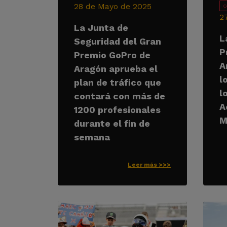
28 de Mayo de 2025
C
2
La Junta de
L
Seguridad del Gran
P
Premio GoPro de
A
Aragón aprueba el
l
plan de tráfico que
l
contará con más de
A
1200 profesionales
M
durante el fin de
semana
Leer más >>>