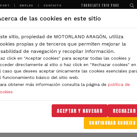
TRANSLATE THIS PAGE
SPORT
EMPLEO
CONTACTO
Acerca de las cookies en este sitio
MOTORLAND
EXPERIENCIAS
NOTICIAS
ste sitio, propiedad de MOTORLAND ARAGÓN, utiliza
IÓN
ookies propias y de terceros que permiten mejorar la
sabilidad de navegación y recopilar información.
az click en "Aceptar cookies" para aceptar todas las cookies y
IDAD DE MOTORLAND
cceder directamente al sitio o haz click en "Rechazar cookies" en
l caso que desees aceptar únicamente las cookies esenciales par
l funcionamiento básico del sitio web.
ara obtener más información consulta la página de
política de
ookies
orLand Aragón. Aquí encontrarás noticias sobre eventos, 
. Filtra por categoría o tipo de contenido y no te pierdas
ACEPTAR Y NAVEGAR
RECHAZAR
CONFIGURAR COOKIES