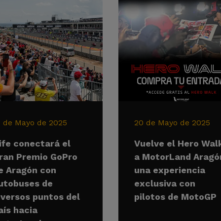
1 de Mayo de 2025
20 de Mayo de 2025
ife conectará el
Vuelve el Hero Wal
ran Premio GoPro
a MotorLand Aragó
e Aragón con
una experiencia
utobuses de
exclusiva con
iversos puntos del
pilotos de MotoGP
aís hacia