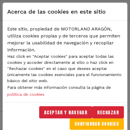
RUTA DE NAVEGACIÓN
Pasar al contenido principal
Acerca de las cookies en este sitio
Inicio
Noticias
TODA LA ACTUALIDAD DE
Este sitio, propiedad de MOTORLAND ARAGÓN,
utiliza cookies propias y de terceros que permiten
MOTORLAND
mejorar la usabilidad de navegación y recopilar
información.
Haz click en "Aceptar cookies" para aceptar todas las
cookies y acceder directamente al sitio o haz click en
Sigue de cerca todas las novedades de MotorLand
"Rechazar cookies" en el caso que desees aceptar
Aragón. Aquí encontrarás noticias sobre eventos,
únicamente las cookies esenciales para el funcionamiento
competiciones, pilotos, novedades del circuito y
básico del sitio web.
mucho más. Filtra por categoría o tipo de contenido y
Para obtener más información consulta la página de
no te pierdas nada del mundo del motor.
política de cookies
ACEPTAR Y NAVEGAR
RECHAZAR
CONFIGURAR COOKIES
Filtros