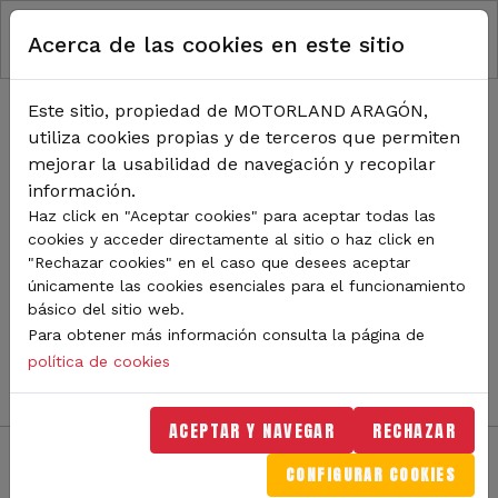
RUTA DE NAVEGACIÓN
Pasar al contenido principal
Acerca de las cookies en este sitio
Inicio
Noticias
TODA LA ACTUALIDAD DE
Este sitio, propiedad de MOTORLAND ARAGÓN,
utiliza cookies propias y de terceros que permiten
MOTORLAND
mejorar la usabilidad de navegación y recopilar
información.
Haz click en "Aceptar cookies" para aceptar todas las
cookies y acceder directamente al sitio o haz click en
Sigue de cerca todas las novedades de MotorLand
"Rechazar cookies" en el caso que desees aceptar
Aragón. Aquí encontrarás noticias sobre eventos,
únicamente las cookies esenciales para el funcionamiento
competiciones, pilotos, novedades del circuito y
básico del sitio web.
mucho más. Filtra por categoría o tipo de contenido y
Para obtener más información consulta la página de
no te pierdas nada del mundo del motor.
política de cookies
ACEPTAR Y NAVEGAR
RECHAZAR
CONFIGURAR COOKIES
Filtros