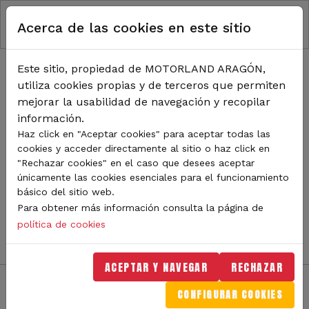
RUTA DE NAVEGACIÓN
Pasar al contenido principal
Acerca de las cookies en este sitio
Inicio
Noticias
TODA LA ACTUALIDAD DE
Este sitio, propiedad de MOTORLAND ARAGÓN,
utiliza cookies propias y de terceros que permiten
MOTORLAND
mejorar la usabilidad de navegación y recopilar
información.
Haz click en "Aceptar cookies" para aceptar todas las
cookies y acceder directamente al sitio o haz click en
Sigue de cerca todas las novedades de MotorLand
"Rechazar cookies" en el caso que desees aceptar
Aragón. Aquí encontrarás noticias sobre eventos,
únicamente las cookies esenciales para el funcionamiento
competiciones, pilotos, novedades del circuito y
básico del sitio web.
mucho más. Filtra por categoría o tipo de contenido y
Para obtener más información consulta la página de
no te pierdas nada del mundo del motor.
política de cookies
ACEPTAR Y NAVEGAR
RECHAZAR
CONFIGURAR COOKIES
Filtros