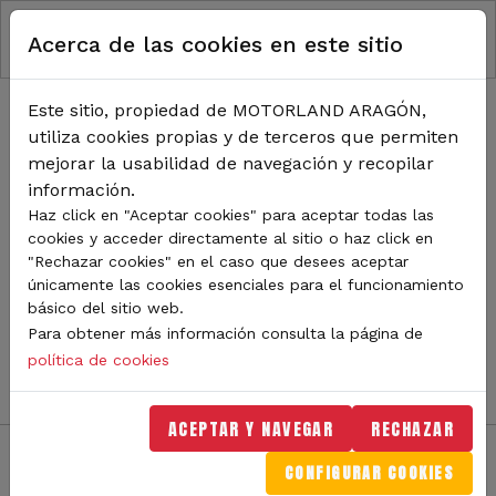
RUTA DE NAVEGACIÓN
Pasar al contenido principal
Acerca de las cookies en este sitio
Inicio
Noticias
TODA LA ACTUALIDAD DE
Este sitio, propiedad de MOTORLAND ARAGÓN,
utiliza cookies propias y de terceros que permiten
MOTORLAND
mejorar la usabilidad de navegación y recopilar
información.
Haz click en "Aceptar cookies" para aceptar todas las
cookies y acceder directamente al sitio o haz click en
Sigue de cerca todas las novedades de MotorLand
"Rechazar cookies" en el caso que desees aceptar
Aragón. Aquí encontrarás noticias sobre eventos,
únicamente las cookies esenciales para el funcionamiento
competiciones, pilotos, novedades del circuito y
básico del sitio web.
mucho más. Filtra por categoría o tipo de contenido y
Para obtener más información consulta la página de
no te pierdas nada del mundo del motor.
política de cookies
ACEPTAR Y NAVEGAR
RECHAZAR
CONFIGURAR COOKIES
Filtros