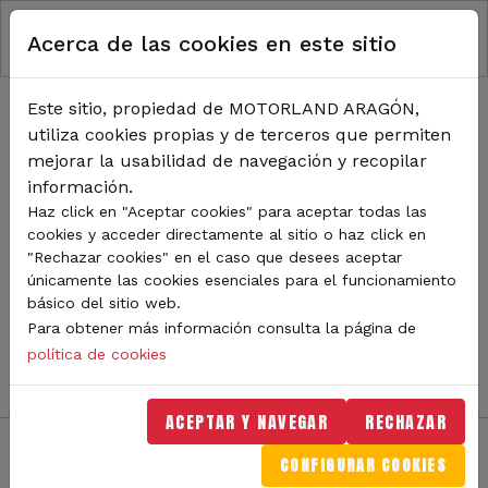
RUTA DE NAVEGACIÓN
Pasar al contenido principal
Acerca de las cookies en este sitio
Inicio
Noticias
TODA LA ACTUALIDAD DE
Este sitio, propiedad de MOTORLAND ARAGÓN,
utiliza cookies propias y de terceros que permiten
MOTORLAND
mejorar la usabilidad de navegación y recopilar
información.
Haz click en "Aceptar cookies" para aceptar todas las
cookies y acceder directamente al sitio o haz click en
Sigue de cerca todas las novedades de MotorLand
"Rechazar cookies" en el caso que desees aceptar
Aragón. Aquí encontrarás noticias sobre eventos,
únicamente las cookies esenciales para el funcionamiento
competiciones, pilotos, novedades del circuito y
básico del sitio web.
mucho más. Filtra por categoría o tipo de contenido y
Para obtener más información consulta la página de
no te pierdas nada del mundo del motor.
política de cookies
ACEPTAR Y NAVEGAR
RECHAZAR
CONFIGURAR COOKIES
Filtros