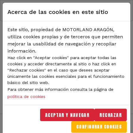
RUTA DE NAVEGACIÓN
Pasar al contenido principal
Acerca de las cookies en este sitio
Inicio
Noticias
TODA LA ACTUALIDAD DE
Este sitio, propiedad de MOTORLAND ARAGÓN,
utiliza cookies propias y de terceros que permiten
MOTORLAND
mejorar la usabilidad de navegación y recopilar
información.
Haz click en "Aceptar cookies" para aceptar todas las
cookies y acceder directamente al sitio o haz click en
Sigue de cerca todas las novedades de MotorLand
"Rechazar cookies" en el caso que desees aceptar
Aragón. Aquí encontrarás noticias sobre eventos,
únicamente las cookies esenciales para el funcionamiento
competiciones, pilotos, novedades del circuito y
básico del sitio web.
mucho más. Filtra por categoría o tipo de contenido y
Para obtener más información consulta la página de
no te pierdas nada del mundo del motor.
política de cookies
ACEPTAR Y NAVEGAR
RECHAZAR
CONFIGURAR COOKIES
Filtros