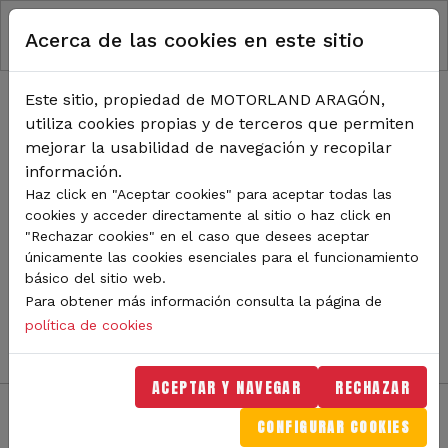
RUTA DE NAVEGACIÓN
Pasar al contenido principal
Acerca de las cookies en este sitio
Inicio
Noticias
TODA LA ACTUALIDAD DE
Este sitio, propiedad de MOTORLAND ARAGÓN,
utiliza cookies propias y de terceros que permiten
MOTORLAND
mejorar la usabilidad de navegación y recopilar
información.
Haz click en "Aceptar cookies" para aceptar todas las
cookies y acceder directamente al sitio o haz click en
Sigue de cerca todas las novedades de MotorLand
"Rechazar cookies" en el caso que desees aceptar
Aragón. Aquí encontrarás noticias sobre eventos,
únicamente las cookies esenciales para el funcionamiento
competiciones, pilotos, novedades del circuito y
básico del sitio web.
mucho más. Filtra por categoría o tipo de contenido y
Para obtener más información consulta la página de
no te pierdas nada del mundo del motor.
política de cookies
ACEPTAR Y NAVEGAR
RECHAZAR
CONFIGURAR COOKIES
Filtros