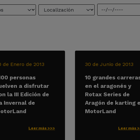
0 de Enero de 2013
30 de Junio de 2013
.100 personas
10 grandes carrera
uelven a disfrutar
en el aragonés y
on la III Edición de
Rotax Series de
a Invernal de
Aragón de karting 
otorLand
MotorLand
Leer más >>>
Leer más 