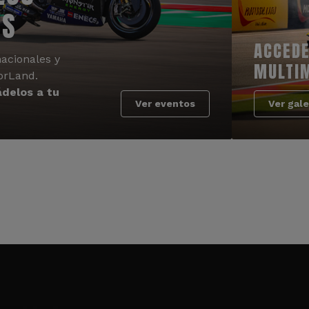
OS
ACCEDE
acionales y
MULTI
orLand.
delos a tu
Ver eventos
Ver gale