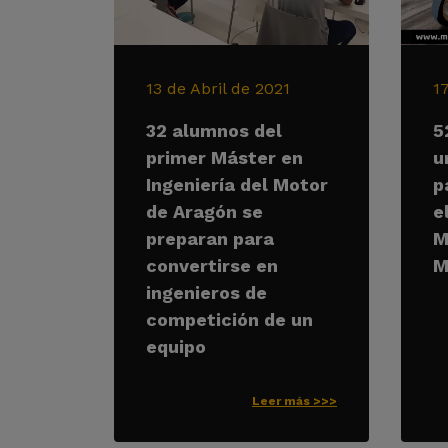
13 de Abril de 2021
1
32 alumnos del
5
primer Máster en
u
Ingeniería del Motor
p
de Aragón se
e
preparan para
M
convertirse en
M
ingenieros de
competición de un
equipo
Leer más >>>