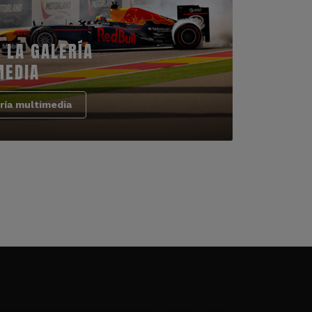
 LA GALERÍA
MEDIA
ría multimedia