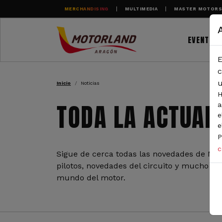
Pasar al contenido principal
MERCHANDISING
MULTIMEDIA
MASTER MOTOR
EVENTOS
E
RUTA DE NAVEGAC
c
u
Inicio
Noticias
H
TODA LA ACTUAL
a
e
e
P
c
Sigue de cerca todas las novedades de Mot
pilotos, novedades del circuito y mucho más
mundo del motor.