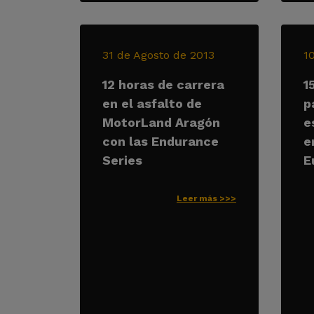
31 de Agosto de 2013
1
12 horas de carrera
1
en el asfalto de
p
MotorLand Aragón
e
con las Endurance
e
Series
E
Leer más >>>