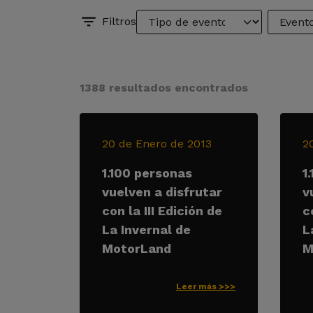
Filtros
1388 resultados encontrados
20 de Enero de 2013
2
1.100 personas
1
vuelven a disfrutar
v
con la III Edición de
c
La Invernal de
L
MotorLand
M
Leer más >>>