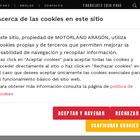
TRANSLATE THIS PAGE
SPORT
EMPLEO
CONTACTO
Acerca de las cookies en este sitio
MOTORLAND
EXPERIENCIAS
NOTICIAS
ste sitio, propiedad de MOTORLAND ARAGÓN, utiliza
IÓN
ookies propias y de terceros que permiten mejorar la
sabilidad de navegación y recopilar información.
az click en "Aceptar cookies" para aceptar todas las cookies y
IDAD DE MOTORLAND
cceder directamente al sitio o haz click en "Rechazar cookies" en
l caso que desees aceptar únicamente las cookies esenciales par
l funcionamiento básico del sitio web.
ara obtener más información consulta la página de
política de
ookies
orLand Aragón. Aquí encontrarás noticias sobre eventos, 
. Filtra por categoría o tipo de contenido y no te pierdas
ACEPTAR Y NAVEGAR
RECHAZAR
CONFIGURAR COOKIES