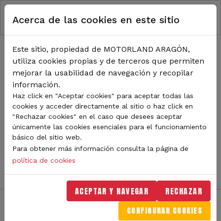
RUTA DE NAVEGACIÓN
Pasar al contenido principal
Acerca de las cookies en este sitio
Inicio
Noticias
TODA LA ACTUALIDAD DE
Este sitio, propiedad de MOTORLAND ARAGÓN,
utiliza cookies propias y de terceros que permiten
MOTORLAND
mejorar la usabilidad de navegación y recopilar
información.
Haz click en "Aceptar cookies" para aceptar todas las
cookies y acceder directamente al sitio o haz click en
Sigue de cerca todas las novedades de MotorLand
"Rechazar cookies" en el caso que desees aceptar
Aragón. Aquí encontrarás noticias sobre eventos,
únicamente las cookies esenciales para el funcionamiento
competiciones, pilotos, novedades del circuito y
básico del sitio web.
mucho más. Filtra por categoría o tipo de contenido y
Para obtener más información consulta la página de
no te pierdas nada del mundo del motor.
política de cookies
ACEPTAR Y NAVEGAR
RECHAZAR
CONFIGURAR COOKIES
Filtros