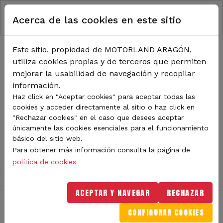
RUTA DE NAVEGACIÓN
Pasar al contenido principal
Acerca de las cookies en este sitio
Inicio
Noticias
TODA LA ACTUALIDAD DE
Este sitio, propiedad de MOTORLAND ARAGÓN,
utiliza cookies propias y de terceros que permiten
MOTORLAND
mejorar la usabilidad de navegación y recopilar
información.
Haz click en "Aceptar cookies" para aceptar todas las
cookies y acceder directamente al sitio o haz click en
Sigue de cerca todas las novedades de MotorLand
"Rechazar cookies" en el caso que desees aceptar
Aragón. Aquí encontrarás noticias sobre eventos,
únicamente las cookies esenciales para el funcionamiento
competiciones, pilotos, novedades del circuito y
básico del sitio web.
mucho más. Filtra por categoría o tipo de contenido y
Para obtener más información consulta la página de
no te pierdas nada del mundo del motor.
política de cookies
ACEPTAR Y NAVEGAR
RECHAZAR
CONFIGURAR COOKIES
Filtros