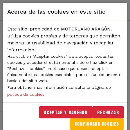
RUTA DE NAVEGACIÓN
Pasar al contenido principal
Acerca de las cookies en este sitio
Inicio
Noticias
TODA LA ACTUALIDAD DE
Este sitio, propiedad de MOTORLAND ARAGÓN,
utiliza cookies propias y de terceros que permiten
MOTORLAND
mejorar la usabilidad de navegación y recopilar
información.
Haz click en "Aceptar cookies" para aceptar todas las
cookies y acceder directamente al sitio o haz click en
Sigue de cerca todas las novedades de MotorLand
"Rechazar cookies" en el caso que desees aceptar
Aragón. Aquí encontrarás noticias sobre eventos,
únicamente las cookies esenciales para el funcionamiento
competiciones, pilotos, novedades del circuito y
básico del sitio web.
mucho más. Filtra por categoría o tipo de contenido y
Para obtener más información consulta la página de
no te pierdas nada del mundo del motor.
política de cookies
ACEPTAR Y NAVEGAR
RECHAZAR
CONFIGURAR COOKIES
Filtros