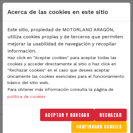
RUTA DE NAVEGACIÓN
Pasar al contenido principal
Acerca de las cookies en este sitio
Inicio
Noticias
TODA LA ACTUALIDAD DE
Este sitio, propiedad de MOTORLAND ARAGÓN,
utiliza cookies propias y de terceros que permiten
MOTORLAND
mejorar la usabilidad de navegación y recopilar
información.
Haz click en "Aceptar cookies" para aceptar todas las
cookies y acceder directamente al sitio o haz click en
Sigue de cerca todas las novedades de MotorLand
"Rechazar cookies" en el caso que desees aceptar
Aragón. Aquí encontrarás noticias sobre eventos,
únicamente las cookies esenciales para el funcionamiento
competiciones, pilotos, novedades del circuito y
básico del sitio web.
mucho más. Filtra por categoría o tipo de contenido y
Para obtener más información consulta la página de
no te pierdas nada del mundo del motor.
política de cookies
ACEPTAR Y NAVEGAR
RECHAZAR
CONFIGURAR COOKIES
Filtros