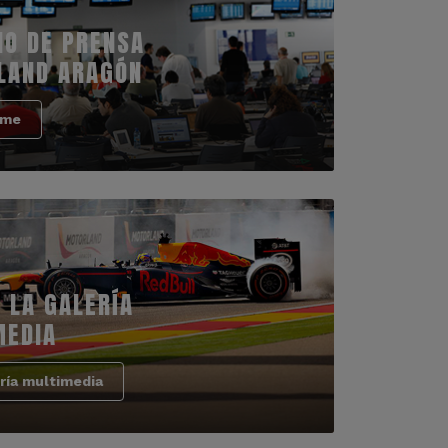
IO DE PRENSA
LAND ARAGÓN
rme
 LA GALERÍA
MEDIA
ría multimedia