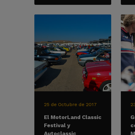
25 de Octubre de 2017
2
El MotorLand Classic
G
Festival y
c
Autoclassic
M