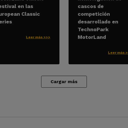
estival en las
cascos de
uropean Classic
competición
eries
desarrollado en
TechnoPark
MotorLand
Leer más >>>
Leer más 
Cargar más