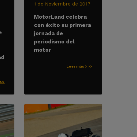
1 de Noviembre de 2017
MotorLand celebra
con éxito su primera
e
jornada de
periodismo del
motor
ad
Leer más >>>
>>>