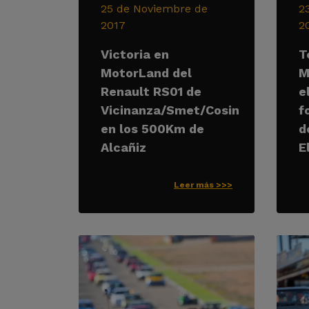
25 de Noviembre de
2
2017
2
Victoria en
T
MotorLand del
M
Renault RS01 de
e
Vicinanza/Smet/Cosin
f
en los 500Km de
d
Alcañiz
E
Leer más >>>