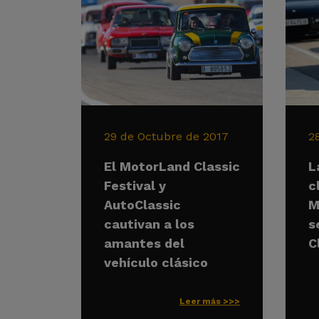
29 de Octubre de 2017
2
El MotorLand Classic
L
Festival y
c
AutoClassic
M
cautivan a los
s
amantes del
C
vehículo clásico
Leer más >>>