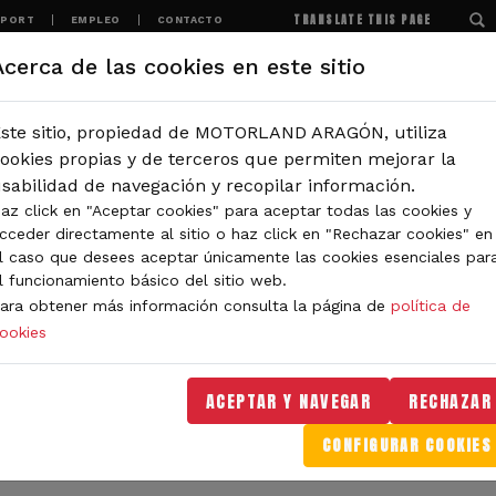
TRANSLATE THIS PAGE
SPORT
EMPLEO
CONTACTO
Acerca de las cookies en este sitio
MOTORLAND
EXPERIENCIAS
NOTICIAS
ste sitio, propiedad de MOTORLAND ARAGÓN, utiliza
IÓN
ookies propias y de terceros que permiten mejorar la
sabilidad de navegación y recopilar información.
az click en "Aceptar cookies" para aceptar todas las cookies y
IDAD DE MOTORLAND
cceder directamente al sitio o haz click en "Rechazar cookies" en
l caso que desees aceptar únicamente las cookies esenciales par
l funcionamiento básico del sitio web.
ara obtener más información consulta la página de
política de
ookies
orLand Aragón. Aquí encontrarás noticias sobre eventos, 
. Filtra por categoría o tipo de contenido y no te pierdas
ACEPTAR Y NAVEGAR
RECHAZAR
CONFIGURAR COOKIES