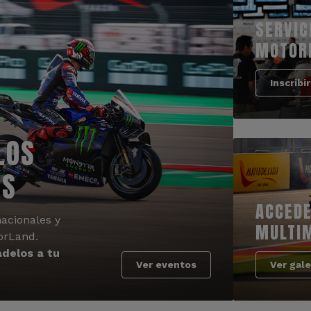
SERVIC
MOTOR
Inscribi
LOS
OS
ACCEDE
acionales y
MULTI
orLand.
delos a tu
Ver eventos
Ver gale