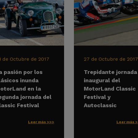
8 de Octubre de 2017
27 de Octubre de 2017
a pasión por los
Trepidante jornada
lásicos inunda
inaugural del
otorLand en la
MotorLand Classic
egunda jornada del
Festival y
lassic Festival
Autoclassic
Leer más >>>
Leer más 