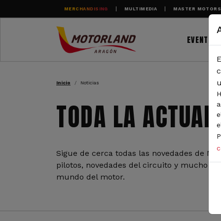
Pasar al contenido principal
MERCHANDISING
MULTIMEDIA
MASTER MOTOR
EVENTOS
E
RUTA DE NAVEGAC
c
u
Inicio
Noticias
H
TODA LA ACTUAL
a
e
e
P
c
Sigue de cerca todas las novedades de Mot
pilotos, novedades del circuito y mucho más
mundo del motor.