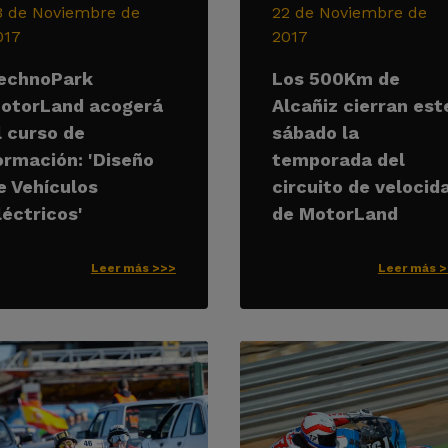
3 de Noviembre de
22 de Noviembre de
017
2017
echnoPark
Los 500Km de
otorLand acogerá
Alcañiz cierran est
l curso de
sábado la
ormación: 'Diseño
temporada del
e Vehículos
circuito de velocid
léctricos'
de MotorLand
Leer más >>>
Leer más 