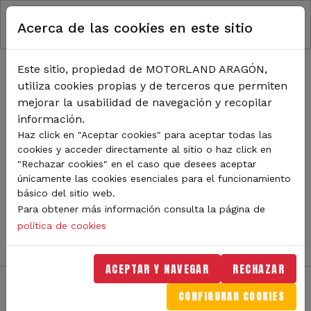
RUTA DE NAVEGACIÓN
Pasar al contenido principal
Acerca de las cookies en este sitio
Inicio
Noticias
TODA LA ACTUALIDAD DE
Este sitio, propiedad de MOTORLAND ARAGÓN,
utiliza cookies propias y de terceros que permiten
MOTORLAND
mejorar la usabilidad de navegación y recopilar
información.
Haz click en "Aceptar cookies" para aceptar todas las
cookies y acceder directamente al sitio o haz click en
Sigue de cerca todas las novedades de MotorLand
"Rechazar cookies" en el caso que desees aceptar
Aragón. Aquí encontrarás noticias sobre eventos,
únicamente las cookies esenciales para el funcionamiento
competiciones, pilotos, novedades del circuito y
básico del sitio web.
mucho más. Filtra por categoría o tipo de contenido y
Para obtener más información consulta la página de
no te pierdas nada del mundo del motor.
política de cookies
ACEPTAR Y NAVEGAR
RECHAZAR
CONFIGURAR COOKIES
Filtros