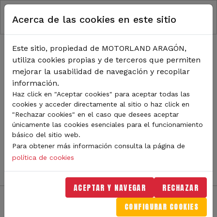
RUTA DE NAVEGACIÓN
Pasar al contenido principal
Acerca de las cookies en este sitio
Inicio
Noticias
TODA LA ACTUALIDAD DE
Este sitio, propiedad de MOTORLAND ARAGÓN,
utiliza cookies propias y de terceros que permiten
MOTORLAND
mejorar la usabilidad de navegación y recopilar
información.
Haz click en "Aceptar cookies" para aceptar todas las
cookies y acceder directamente al sitio o haz click en
Sigue de cerca todas las novedades de MotorLand
"Rechazar cookies" en el caso que desees aceptar
Aragón. Aquí encontrarás noticias sobre eventos,
únicamente las cookies esenciales para el funcionamiento
competiciones, pilotos, novedades del circuito y
básico del sitio web.
mucho más. Filtra por categoría o tipo de contenido y
Para obtener más información consulta la página de
no te pierdas nada del mundo del motor.
política de cookies
ACEPTAR Y NAVEGAR
RECHAZAR
CONFIGURAR COOKIES
Filtros