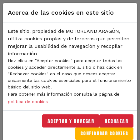
RUTA DE NAVEGACIÓN
Pasar al contenido principal
Acerca de las cookies en este sitio
Inicio
Noticias
TODA LA ACTUALIDAD DE
Este sitio, propiedad de MOTORLAND ARAGÓN,
utiliza cookies propias y de terceros que permiten
MOTORLAND
mejorar la usabilidad de navegación y recopilar
información.
Haz click en "Aceptar cookies" para aceptar todas las
cookies y acceder directamente al sitio o haz click en
Sigue de cerca todas las novedades de MotorLand
"Rechazar cookies" en el caso que desees aceptar
Aragón. Aquí encontrarás noticias sobre eventos,
únicamente las cookies esenciales para el funcionamiento
competiciones, pilotos, novedades del circuito y
básico del sitio web.
mucho más. Filtra por categoría o tipo de contenido y
Para obtener más información consulta la página de
no te pierdas nada del mundo del motor.
política de cookies
ACEPTAR Y NAVEGAR
RECHAZAR
CONFIGURAR COOKIES
Filtros