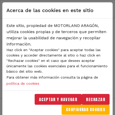
RUTA DE NAVEGACIÓN
Pasar al contenido principal
Acerca de las cookies en este sitio
Inicio
Noticias
TODA LA ACTUALIDAD DE
Este sitio, propiedad de MOTORLAND ARAGÓN,
utiliza cookies propias y de terceros que permiten
MOTORLAND
mejorar la usabilidad de navegación y recopilar
información.
Haz click en "Aceptar cookies" para aceptar todas las
cookies y acceder directamente al sitio o haz click en
Sigue de cerca todas las novedades de MotorLand
"Rechazar cookies" en el caso que desees aceptar
Aragón. Aquí encontrarás noticias sobre eventos,
únicamente las cookies esenciales para el funcionamiento
competiciones, pilotos, novedades del circuito y
básico del sitio web.
mucho más. Filtra por categoría o tipo de contenido y
Para obtener más información consulta la página de
no te pierdas nada del mundo del motor.
política de cookies
ACEPTAR Y NAVEGAR
RECHAZAR
CONFIGURAR COOKIES
Filtros