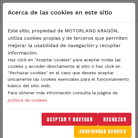
RUTA DE NAVEGACIÓN
Pasar al contenido principal
Acerca de las cookies en este sitio
Inicio
Noticias
TODA LA ACTUALIDAD DE
Este sitio, propiedad de MOTORLAND ARAGÓN,
utiliza cookies propias y de terceros que permiten
MOTORLAND
mejorar la usabilidad de navegación y recopilar
información.
Haz click en "Aceptar cookies" para aceptar todas las
cookies y acceder directamente al sitio o haz click en
Sigue de cerca todas las novedades de MotorLand
"Rechazar cookies" en el caso que desees aceptar
Aragón. Aquí encontrarás noticias sobre eventos,
únicamente las cookies esenciales para el funcionamiento
competiciones, pilotos, novedades del circuito y
básico del sitio web.
mucho más. Filtra por categoría o tipo de contenido y
Para obtener más información consulta la página de
no te pierdas nada del mundo del motor.
política de cookies
ACEPTAR Y NAVEGAR
RECHAZAR
CONFIGURAR COOKIES
Filtros