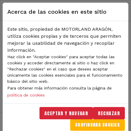
RUTA DE NAVEGACIÓN
Pasar al contenido principal
Acerca de las cookies en este sitio
Inicio
Noticias
TODA LA ACTUALIDAD DE
Este sitio, propiedad de MOTORLAND ARAGÓN,
utiliza cookies propias y de terceros que permiten
MOTORLAND
mejorar la usabilidad de navegación y recopilar
información.
Haz click en "Aceptar cookies" para aceptar todas las
cookies y acceder directamente al sitio o haz click en
Sigue de cerca todas las novedades de MotorLand
"Rechazar cookies" en el caso que desees aceptar
Aragón. Aquí encontrarás noticias sobre eventos,
únicamente las cookies esenciales para el funcionamiento
competiciones, pilotos, novedades del circuito y
básico del sitio web.
mucho más. Filtra por categoría o tipo de contenido y
Para obtener más información consulta la página de
no te pierdas nada del mundo del motor.
política de cookies
ACEPTAR Y NAVEGAR
RECHAZAR
CONFIGURAR COOKIES
Filtros