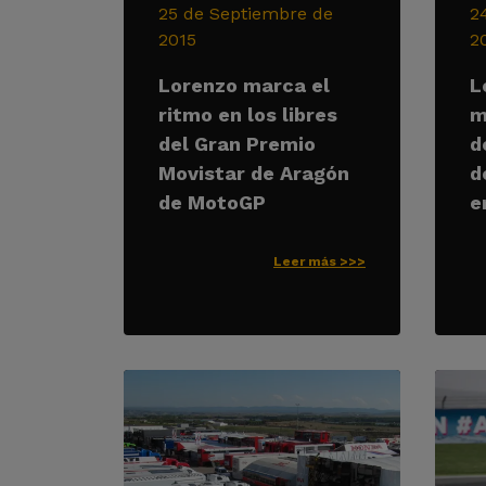
25 de Septiembre de
2
2015
2
Lorenzo marca el
L
ritmo en los libres
m
del Gran Premio
d
Movistar de Aragón
d
de MotoGP
e
Leer más >>>