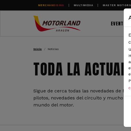
Pasar al contenido principal
MERCHANDISING
MULTIMEDIA
MASTER MOTOR
EVENTOS
E
RUTA DE NAVEGAC
c
u
Inicio
Noticias
H
TODA LA ACTUAL
a
e
e
P
c
Sigue de cerca todas las novedades de Mot
pilotos, novedades del circuito y mucho más
mundo del motor.