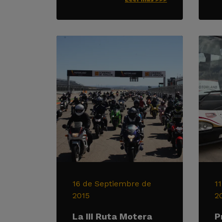
16 de Septiembre de
1
2015
2
La III Ruta Motera
P