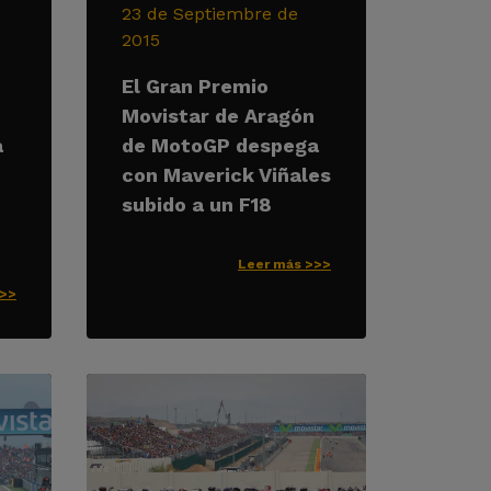
23 de Septiembre de
2015
El Gran Premio
Movistar de Aragón
a
de MotoGP despega
con Maverick Viñales
subido a un F18
Leer más >>>
>>>