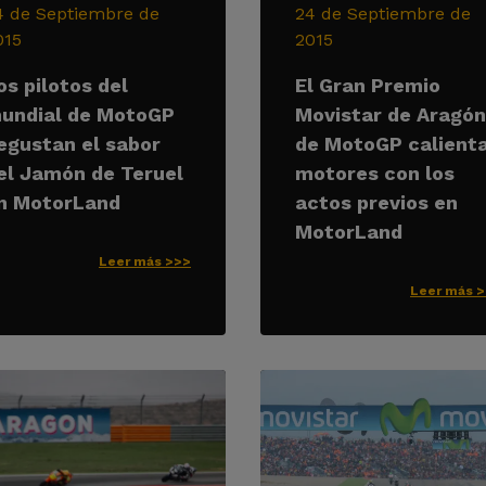
4 de Septiembre de
24 de Septiembre de
015
2015
os pilotos del
El Gran Premio
undial de MotoGP
Movistar de Aragón
egustan el sabor
de MotoGP calient
el Jamón de Teruel
motores con los
n MotorLand
actos previos en
MotorLand
Leer más >>>
Leer más 