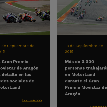
1 de Septiembre de
18 de Septiembre de
015
2015
l Gran Premio
Más de 6.000
ovistar de Aragón
personas trabajará
l detalle en las
en MotorLand
edes sociales de
durante el Gran
otorLand
Premio Movistar de
Aragón
Leer más >>>
Leer más 