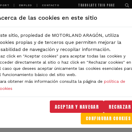
TRANSLATE THIS PAGE
SPORT
EMPLEO
CONTACTO
Acerca de las cookies en este sitio
MOTORLAND
EXPERIENCIAS
NOTICIAS
ste sitio, propiedad de MOTORLAND ARAGÓN, utiliza
IÓN
ookies propias y de terceros que permiten mejorar la
sabilidad de navegación y recopilar información.
az click en "Aceptar cookies" para aceptar todas las cookies y
IDAD DE MOTORLAND
cceder directamente al sitio o haz click en "Rechazar cookies" en
l caso que desees aceptar únicamente las cookies esenciales par
l funcionamiento básico del sitio web.
ara obtener más información consulta la página de
política de
ookies
orLand Aragón. Aquí encontrarás noticias sobre eventos, 
. Filtra por categoría o tipo de contenido y no te pierdas
ACEPTAR Y NAVEGAR
RECHAZAR
CONFIGURAR COOKIES