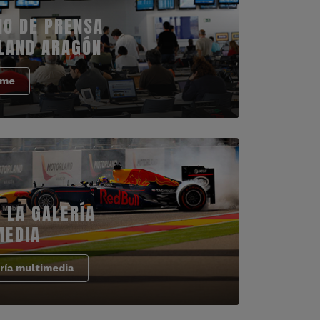
IO DE PRENSA
LAND ARAGÓN
rme
 LA GALERÍA
MEDIA
ría multimedia