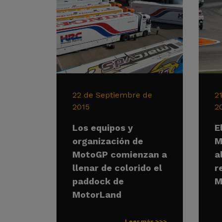
22 de Septiembre de
2
2015
2
Los equipos y
E
organización de
M
MotoGP comienzan a
a
llenar de colorido el
r
paddock de
M
MotorLand
Leer más >>>