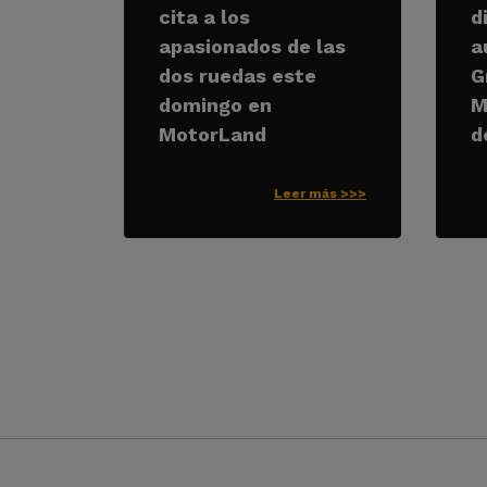
cita a los
d
apasionados de las
a
dos ruedas este
G
domingo en
M
MotorLand
d
Leer más >>>