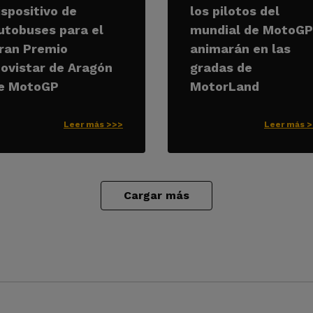
ispositivo de
los pilotos del
utobuses para el
mundial de MotoGP
ran Premio
animarán en las
ovistar de Aragón
gradas de
e MotoGP
MotorLand
Leer más >>>
Leer más 
Cargar más