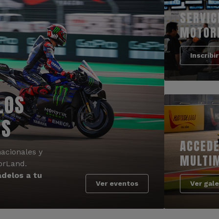
SERVIC
MOTOR
Inscribi
LOS
OS
ACCEDE
acionales y
MULTI
orLand.
delos a tu
Ver eventos
Ver gale