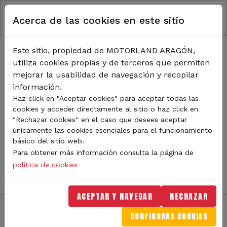
RUTA DE NAVEGACIÓN
Pasar al contenido principal
Acerca de las cookies en este sitio
Inicio
Noticias
TODA LA ACTUALIDAD DE
Este sitio, propiedad de MOTORLAND ARAGÓN,
utiliza cookies propias y de terceros que permiten
MOTORLAND
mejorar la usabilidad de navegación y recopilar
información.
Haz click en "Aceptar cookies" para aceptar todas las
cookies y acceder directamente al sitio o haz click en
Sigue de cerca todas las novedades de MotorLand
"Rechazar cookies" en el caso que desees aceptar
Aragón. Aquí encontrarás noticias sobre eventos,
únicamente las cookies esenciales para el funcionamiento
competiciones, pilotos, novedades del circuito y
básico del sitio web.
mucho más. Filtra por categoría o tipo de contenido y
Para obtener más información consulta la página de
no te pierdas nada del mundo del motor.
política de cookies
ACEPTAR Y NAVEGAR
RECHAZAR
CONFIGURAR COOKIES
Filtros