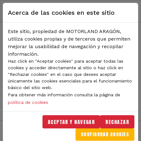
RUTA DE NAVEGACIÓN
Pasar al contenido principal
Acerca de las cookies en este sitio
Inicio
Noticias
TODA LA ACTUALIDAD DE
Este sitio, propiedad de MOTORLAND ARAGÓN,
utiliza cookies propias y de terceros que permiten
MOTORLAND
mejorar la usabilidad de navegación y recopilar
información.
Haz click en "Aceptar cookies" para aceptar todas las
cookies y acceder directamente al sitio o haz click en
Sigue de cerca todas las novedades de MotorLand
"Rechazar cookies" en el caso que desees aceptar
Aragón. Aquí encontrarás noticias sobre eventos,
únicamente las cookies esenciales para el funcionamiento
competiciones, pilotos, novedades del circuito y
básico del sitio web.
mucho más. Filtra por categoría o tipo de contenido y
Para obtener más información consulta la página de
no te pierdas nada del mundo del motor.
política de cookies
ACEPTAR Y NAVEGAR
RECHAZAR
CONFIGURAR COOKIES
Filtros