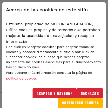
RUTA DE NAVEGACIÓN
Pasar al contenido principal
Acerca de las cookies en este sitio
Inicio
Noticias
TODA LA ACTUALIDAD DE
Este sitio, propiedad de MOTORLAND ARAGÓN,
utiliza cookies propias y de terceros que permiten
MOTORLAND
mejorar la usabilidad de navegación y recopilar
información.
Haz click en "Aceptar cookies" para aceptar todas las
cookies y acceder directamente al sitio o haz click en
Sigue de cerca todas las novedades de MotorLand
"Rechazar cookies" en el caso que desees aceptar
Aragón. Aquí encontrarás noticias sobre eventos,
únicamente las cookies esenciales para el funcionamiento
competiciones, pilotos, novedades del circuito y
básico del sitio web.
mucho más. Filtra por categoría o tipo de contenido y
Para obtener más información consulta la página de
no te pierdas nada del mundo del motor.
política de cookies
ACEPTAR Y NAVEGAR
RECHAZAR
CONFIGURAR COOKIES
Filtros