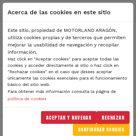
RUTA DE NAVEGACIÓN
Pasar al contenido principal
Acerca de las cookies en este sitio
Inicio
Noticias
TODA LA ACTUALIDAD DE
Este sitio, propiedad de MOTORLAND ARAGÓN,
utiliza cookies propias y de terceros que permiten
MOTORLAND
mejorar la usabilidad de navegación y recopilar
información.
Haz click en "Aceptar cookies" para aceptar todas las
cookies y acceder directamente al sitio o haz click en
Sigue de cerca todas las novedades de MotorLand
"Rechazar cookies" en el caso que desees aceptar
Aragón. Aquí encontrarás noticias sobre eventos,
únicamente las cookies esenciales para el funcionamiento
competiciones, pilotos, novedades del circuito y
básico del sitio web.
mucho más. Filtra por categoría o tipo de contenido y
Para obtener más información consulta la página de
no te pierdas nada del mundo del motor.
política de cookies
ACEPTAR Y NAVEGAR
RECHAZAR
CONFIGURAR COOKIES
Filtros