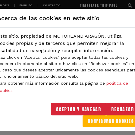
TRANSLATE THIS PAGE
SPORT
EMPLEO
CONTACTO
Acerca de las cookies en este sitio
MOTORLAND
EXPERIENCIAS
NOTICIAS
ste sitio, propiedad de MOTORLAND ARAGÓN, utiliza
IÓN
ookies propias y de terceros que permiten mejorar la
sabilidad de navegación y recopilar información.
az click en "Aceptar cookies" para aceptar todas las cookies y
IDAD DE MOTORLAND
cceder directamente al sitio o haz click en "Rechazar cookies" en
l caso que desees aceptar únicamente las cookies esenciales par
l funcionamiento básico del sitio web.
ara obtener más información consulta la página de
política de
ookies
orLand Aragón. Aquí encontrarás noticias sobre eventos, 
. Filtra por categoría o tipo de contenido y no te pierdas
ACEPTAR Y NAVEGAR
RECHAZAR
CONFIGURAR COOKIES