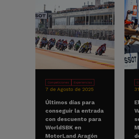
Competiciones
Experiencias
C
7 de Agosto de 2025
3
Últimos días para
E
conseguir la entrada
W
con descuento para
s
WorldSBK en
M
MotorLand Aragón
d