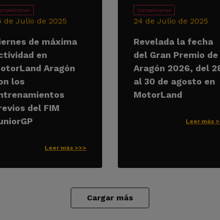
ompeticiones
Competiciones
5 de Julio de 2025
24 de Julio de 2025
iernes de máxima
Revelada la fecha
ctividad en
del Gran Premio de
otorLand Aragón
Aragón 2026, del 2
on los
al 30 de agosto en
ntrenamientos
MotorLand
revios del FIM
uniorGP
Leer más 
Leer más >>>
Cargar más