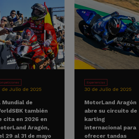
ompeticiones
Experiencias
1 de Julio de 2025
30 de Julio de 2025
l Mundial de
MotorLand Aragón
orldSBK también
abre su circuito de
e cita en 2026 en
karting
otorLand Aragón,
internacional para
el 29 al 31 de mayo
ofrecer tandas