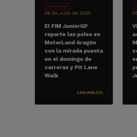
Competiciones
C
26 de Julio de 2025
2
El FIM JuniorGP
V
reparte las poles en
a
MotorLand Aragón
M
con la mirada puesta
c
en el domingo de
e
carreras y Pit Lane
p
Walk
J
Leer más >>>