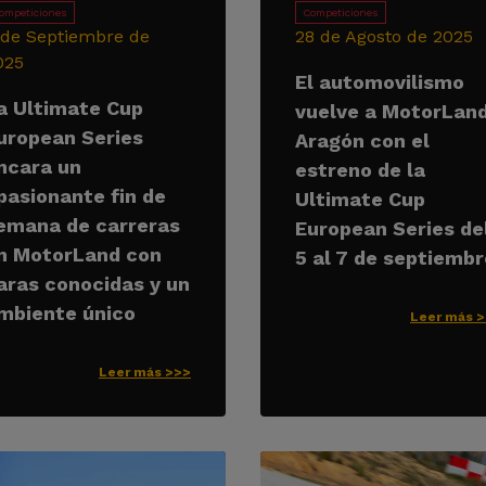
ompeticiones
Competiciones
 de Septiembre de
28 de Agosto de 2025
025
El automovilismo
a Ultimate Cup
vuelve a MotorLan
uropean Series
Aragón con el
ncara un
estreno de la
pasionante fin de
Ultimate Cup
emana de carreras
European Series de
n MotorLand con
5 al 7 de septiembr
aras conocidas y un
mbiente único
Leer más 
Leer más >>>