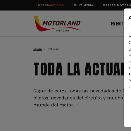
Pasar al contenido principal
MERCHANDISING
MULTIMEDIA
MASTER MOTOR
EVENTOS
E
RUTA DE NAVEGAC
c
u
Inicio
Noticias
H
TODA LA ACTUAL
a
e
e
P
c
Sigue de cerca todas las novedades de Mot
pilotos, novedades del circuito y mucho más
mundo del motor.