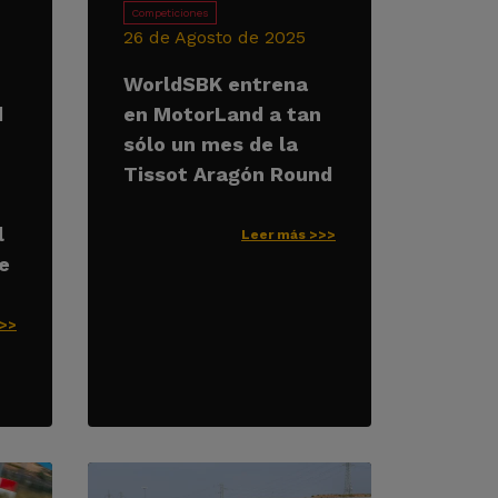
Competiciones
26 de Agosto de 2025
WorldSBK entrena
d
en MotorLand a tan
sólo un mes de la
Tissot Aragón Round
l
Leer más >>>
e
>>>