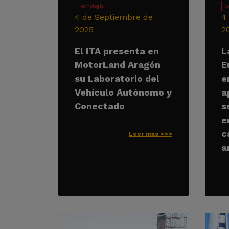
Tecnología
C
4 de Septiembre de
4
2025
2
El ITA presenta en
L
MotorLand Aragón
E
su Laboratorio del
e
Vehículo Autónomo y
a
Conectado
s
e
c
Leer más >>>
a