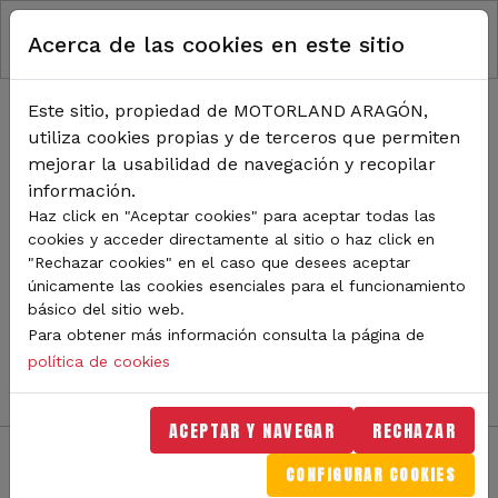
RUTA DE NAVEGACIÓN
Pasar al contenido principal
Acerca de las cookies en este sitio
Inicio
Noticias
TODA LA ACTUALIDAD DE
Este sitio, propiedad de MOTORLAND ARAGÓN,
utiliza cookies propias y de terceros que permiten
MOTORLAND
mejorar la usabilidad de navegación y recopilar
información.
Haz click en "Aceptar cookies" para aceptar todas las
cookies y acceder directamente al sitio o haz click en
Sigue de cerca todas las novedades de MotorLand
"Rechazar cookies" en el caso que desees aceptar
Aragón. Aquí encontrarás noticias sobre eventos,
únicamente las cookies esenciales para el funcionamiento
competiciones, pilotos, novedades del circuito y
básico del sitio web.
mucho más. Filtra por categoría o tipo de contenido y
Para obtener más información consulta la página de
no te pierdas nada del mundo del motor.
política de cookies
ACEPTAR Y NAVEGAR
RECHAZAR
CONFIGURAR COOKIES
Filtros