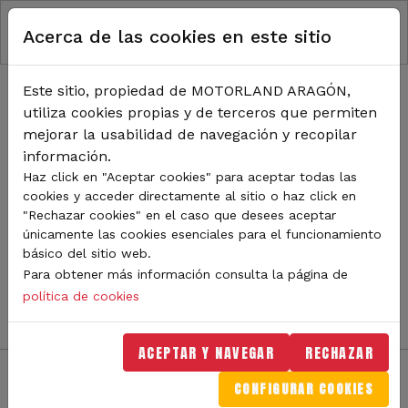
RUTA DE NAVEGACIÓN
Pasar al contenido principal
Acerca de las cookies en este sitio
Inicio
Noticias
TODA LA ACTUALIDAD DE
Este sitio, propiedad de MOTORLAND ARAGÓN,
utiliza cookies propias y de terceros que permiten
MOTORLAND
mejorar la usabilidad de navegación y recopilar
información.
Haz click en "Aceptar cookies" para aceptar todas las
cookies y acceder directamente al sitio o haz click en
Sigue de cerca todas las novedades de MotorLand
"Rechazar cookies" en el caso que desees aceptar
Aragón. Aquí encontrarás noticias sobre eventos,
únicamente las cookies esenciales para el funcionamiento
competiciones, pilotos, novedades del circuito y
básico del sitio web.
mucho más. Filtra por categoría o tipo de contenido y
Para obtener más información consulta la página de
no te pierdas nada del mundo del motor.
política de cookies
ACEPTAR Y NAVEGAR
RECHAZAR
CONFIGURAR COOKIES
Filtros