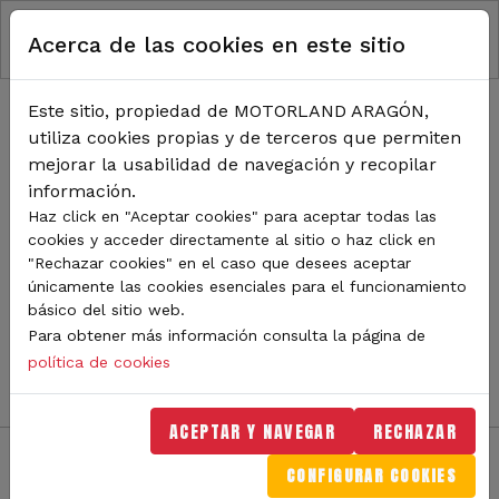
RUTA DE NAVEGACIÓN
Pasar al contenido principal
Acerca de las cookies en este sitio
Inicio
Noticias
TODA LA ACTUALIDAD DE
Este sitio, propiedad de MOTORLAND ARAGÓN,
utiliza cookies propias y de terceros que permiten
MOTORLAND
mejorar la usabilidad de navegación y recopilar
información.
Haz click en "Aceptar cookies" para aceptar todas las
cookies y acceder directamente al sitio o haz click en
Sigue de cerca todas las novedades de MotorLand
"Rechazar cookies" en el caso que desees aceptar
Aragón. Aquí encontrarás noticias sobre eventos,
únicamente las cookies esenciales para el funcionamiento
competiciones, pilotos, novedades del circuito y
básico del sitio web.
mucho más. Filtra por categoría o tipo de contenido y
Para obtener más información consulta la página de
no te pierdas nada del mundo del motor.
política de cookies
ACEPTAR Y NAVEGAR
RECHAZAR
CONFIGURAR COOKIES
Filtros