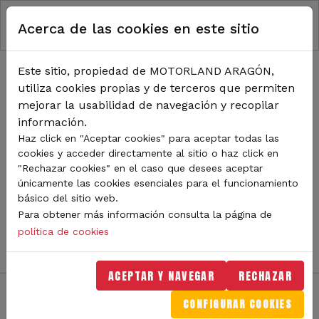
RUTA DE NAVEGACIÓN
Pasar al contenido principal
Acerca de las cookies en este sitio
Inicio
Noticias
TODA LA ACTUALIDAD DE
Este sitio, propiedad de MOTORLAND ARAGÓN,
utiliza cookies propias y de terceros que permiten
MOTORLAND
mejorar la usabilidad de navegación y recopilar
información.
Haz click en "Aceptar cookies" para aceptar todas las
cookies y acceder directamente al sitio o haz click en
Sigue de cerca todas las novedades de MotorLand
"Rechazar cookies" en el caso que desees aceptar
Aragón. Aquí encontrarás noticias sobre eventos,
únicamente las cookies esenciales para el funcionamiento
competiciones, pilotos, novedades del circuito y
básico del sitio web.
mucho más. Filtra por categoría o tipo de contenido y
Para obtener más información consulta la página de
no te pierdas nada del mundo del motor.
política de cookies
ACEPTAR Y NAVEGAR
RECHAZAR
CONFIGURAR COOKIES
Filtros