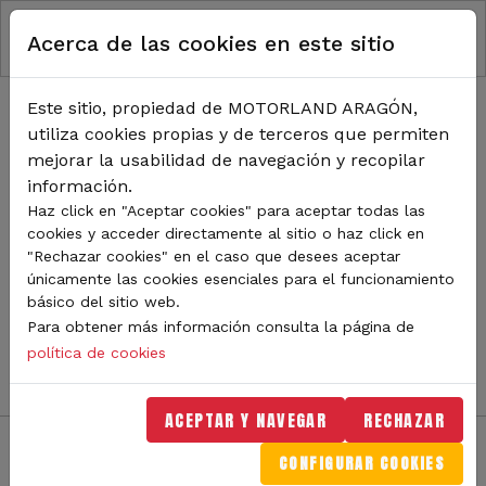
RUTA DE NAVEGACIÓN
Pasar al contenido principal
Acerca de las cookies en este sitio
Inicio
Noticias
TODA LA ACTUALIDAD DE
Este sitio, propiedad de MOTORLAND ARAGÓN,
utiliza cookies propias y de terceros que permiten
MOTORLAND
mejorar la usabilidad de navegación y recopilar
información.
Haz click en "Aceptar cookies" para aceptar todas las
cookies y acceder directamente al sitio o haz click en
Sigue de cerca todas las novedades de MotorLand
"Rechazar cookies" en el caso que desees aceptar
Aragón. Aquí encontrarás noticias sobre eventos,
únicamente las cookies esenciales para el funcionamiento
competiciones, pilotos, novedades del circuito y
básico del sitio web.
mucho más. Filtra por categoría o tipo de contenido y
Para obtener más información consulta la página de
no te pierdas nada del mundo del motor.
política de cookies
ACEPTAR Y NAVEGAR
RECHAZAR
CONFIGURAR COOKIES
Filtros