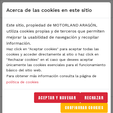
RUTA DE NAVEGACIÓN
Pasar al contenido principal
Acerca de las cookies en este sitio
Inicio
Noticias
TODA LA ACTUALIDAD DE
Este sitio, propiedad de MOTORLAND ARAGÓN,
utiliza cookies propias y de terceros que permiten
MOTORLAND
mejorar la usabilidad de navegación y recopilar
información.
Haz click en "Aceptar cookies" para aceptar todas las
cookies y acceder directamente al sitio o haz click en
Sigue de cerca todas las novedades de MotorLand
"Rechazar cookies" en el caso que desees aceptar
Aragón. Aquí encontrarás noticias sobre eventos,
únicamente las cookies esenciales para el funcionamiento
competiciones, pilotos, novedades del circuito y
básico del sitio web.
mucho más. Filtra por categoría o tipo de contenido y
Para obtener más información consulta la página de
no te pierdas nada del mundo del motor.
política de cookies
ACEPTAR Y NAVEGAR
RECHAZAR
CONFIGURAR COOKIES
Filtros