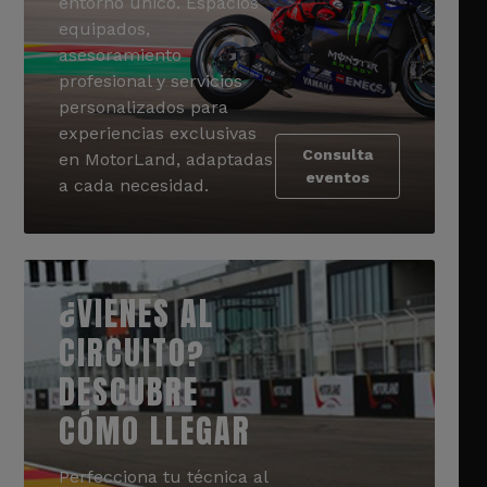
entorno único. Espacios
equipados,
asesoramiento
profesional y servicios
personalizados para
experiencias exclusivas
Consulta
en MotorLand, adaptadas
eventos
a cada necesidad.
¿VIENES AL
CIRCUITO?
DESCUBRE
CÓMO LLEGAR
Perfecciona tu técnica al