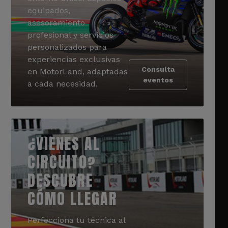
equipados,
asesoramiento
profesional y servicios
personalizados para
experiencias exclusivas
Consulta
en MotorLand, adaptadas
eventos
a cada necesidad.
¿VIENES AL
CIRCUITO?
DESCUBRE
CÓMO LLEGAR
Perfecciona tu técnica al