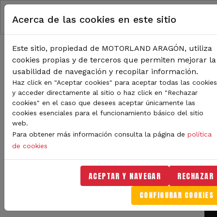
Pasar al contenido principal
Acerca de las cookies en este sitio
Este sitio, propiedad de MOTORLAND ARAGÓN, utiliza
cookies propias y de terceros que permiten mejorar la
usabilidad de navegación y recopilar información.
Haz click en "Aceptar cookies" para aceptar todas las cookies
RUTA DE NAVEGACIÓN
y acceder directamente al sitio o haz click en "Rechazar
cookies" en el caso que desees aceptar únicamente las
Inicio
Noticias
Un gran día para Laura Aparicio en el Karting Internacional de Motorland
cookies esenciales para el funcionamiento básico del sitio
Aragón
web.
Para obtener más información consulta la página de
política
Un gran día para Laura
de cookies
Aparicio en el Karting
ACEPTAR Y NAVEGAR
RECHAZAR
Internacional de
Motorland Aragón
CONFIGURAR COOKIES