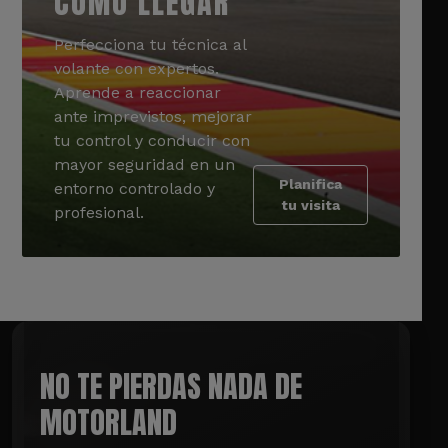
CÓMO LLEGAR
Perfecciona tu técnica al
volante con expertos.
Aprende a reaccionar
ante imprevistos, mejorar
tu control y conducir con
mayor seguridad en un
Planifica
entorno controlado y
tu visita
profesional.
NO TE PIERDAS NADA DE
MOTORLAND