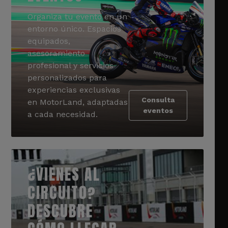
Organiza tu evento en un
entorno único. Espacios
equipados,
asesoramiento
profesional y servicios
personalizados para
experiencias exclusivas
Consulta
en MotorLand, adaptadas
eventos
a cada necesidad.
¿VIENES AL
CIRCUITO?
DESCUBRE