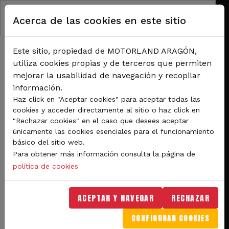
Pasar al contenido principal
Acerca de las cookies en este sitio
Este sitio, propiedad de MOTORLAND ARAGÓN,
utiliza cookies propias y de terceros que permiten
mejorar la usabilidad de navegación y recopilar
información.
RUTA DE NAVEGACIÓN
Haz click en "Aceptar cookies" para aceptar todas las
Inicio
Noticias
cookies y acceder directamente al sitio o haz click en
Un día espléndido para Ivo Lopes y los jóvenes pilotos del Campeonato de
"Rechazar cookies" en el caso que desees aceptar
España de Superbike.
únicamente las cookies esenciales para el funcionamiento
básico del sitio web.
Un día espléndido para Ivo
Para obtener más información consulta la página de
Lopes y los jóvenes pilotos
política de cookies
del Campeonato de
ACEPTAR Y NAVEGAR
RECHAZAR
España de Superbike.
CONFIGURAR COOKIES