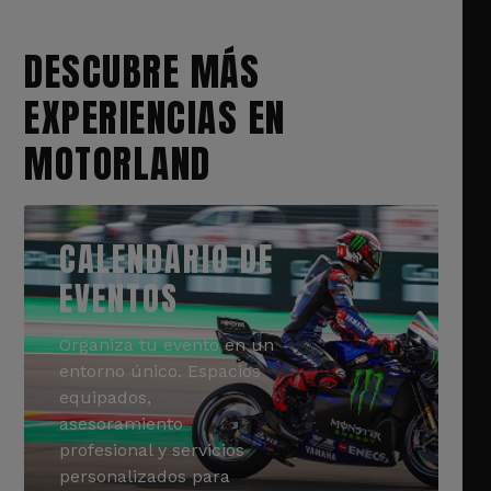
DESCUBRE MÁS
EXPERIENCIAS EN
MOTORLAND
CALENDARIO DE
EVENTOS
Organiza tu evento en un
entorno único. Espacios
equipados,
asesoramiento
profesional y servicios
personalizados para