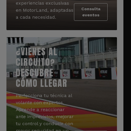
experiencias exclusivas
Consulta
en MotorLand, adaptadas
eventos
a cada necesidad.
¿VIENES AL
CIRCUITO?
DESCUBRE
CÓMO LLEGAR
Perfecciona tu técnica al
volante con expertos.
Aprende a reaccionar
ante imprevistos, mejorar
tu control y conducir con
mayor seguridad en un