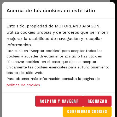
Pasar al contenido principal
Acerca de las cookies en este sitio
Este sitio, propiedad de MOTORLAND ARAGÓN,
utiliza cookies propias y de terceros que permiten
mejorar la usabilidad de navegación y recopilar
información.
RUTA DE NAVEGACIÓN
Haz click en "Aceptar cookies" para aceptar todas las
Inicio
Noticias
cookies y acceder directamente al sitio o haz click en
Últimos días de venta de entradas con descuento para Superbikes en
"Rechazar cookies" en el caso que desees aceptar
MotorLand
únicamente las cookies esenciales para el funcionamiento
básico del sitio web.
Últimos días de venta de
Para obtener más información consulta la página de
entradas con descuento
política de cookies
para Superbikes en
ACEPTAR Y NAVEGAR
RECHAZAR
MotorLand
CONFIGURAR COOKIES