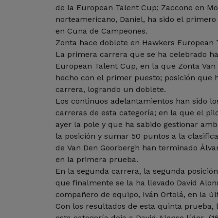
de la European Talent Cup; Zaccone en Mo
norteamericano, Daniel, ha sido el primero
en Cuna de Campeones.
Zonta hace doblete en Hawkers European 
La primera carrera que se ha celebrado ha
European Talent Cup, en la que Zonta Van
hecho con el primer puesto; posición que 
carrera, logrando un doblete.
Los continuos adelantamientos han sido los
carreras de esta categoría; en la que el pi
ayer la pole y que ha sabido gestionar am
la posición y sumar 50 puntos a la clasific
de Van Den Goorbergh han terminado Álvar
en la primera prueba.
En la segunda carrera, la segunda posición
que finalmente se la ha llevado David Alons
compañero de equipo, Iván Ortolá, en la úl
Con los resultados de esta quinta prueba, l
esta categoría deja a David Alonso líder (1