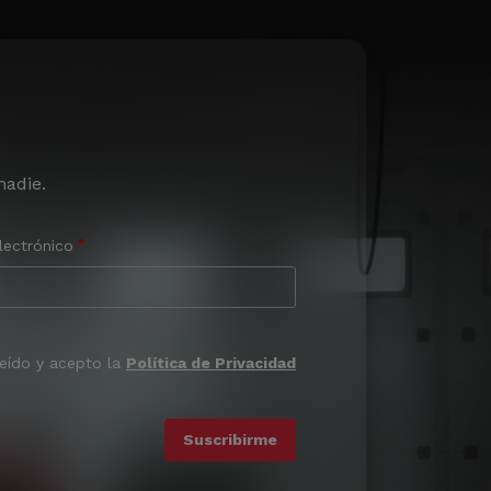
nadie.
lectrónico
leído y acepto la
Política de Privacidad