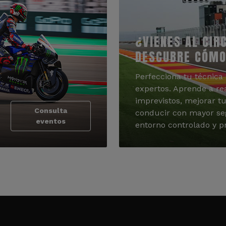
¿VIENES AL CIR
DESCUBRE CÓMO
Perfecciona tu técnica 
expertos. Aprende a re
imprevistos, mejorar tu
Consulta
conducir con mayor se
eventos
entorno controlado y pr