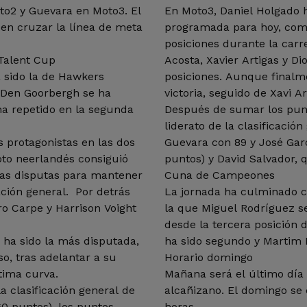
to2 y Guevara en Moto3. El
En Moto3, Daniel Holgado 
 en cruzar la línea de meta
programada para hoy, como
posiciones durante la carr
Talent Cup
Acosta, Xavier Artigas y D
 sido la de Hawkers
posiciones. Aunque finalm
 Den Goorbergh se ha
victoria, seguido de Xavi Ar
ha repetido en la segunda
Después de sumar los punt
liderato de la clasificació
 protagonistas en las dos
Guevara con 89 y José Garc
loto neerlandés consiguió
puntos) y David Salvador, q
bas disputas para mantener
Cuna de Campeones
ación general. Por detrás
La jornada ha culminado 
o Carpe y Harrison Voight
la que Miguel Rodríguez se
desde la tercera posición d
 ha sido la más disputada,
ha sido segundo y Martim
o, tras adelantar a su
Horario domingo
tima curva.
Mañana será el último día 
a clasificación general de
alcañizano. El domingo se 
60 puntos), los puntos
horas.