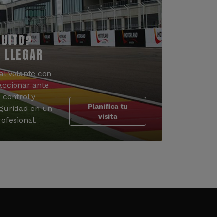
CUITO?
 LLEGAR
al volante con
accionar ante
 control y
Planifica tu
guridad en un
visita
ofesional.