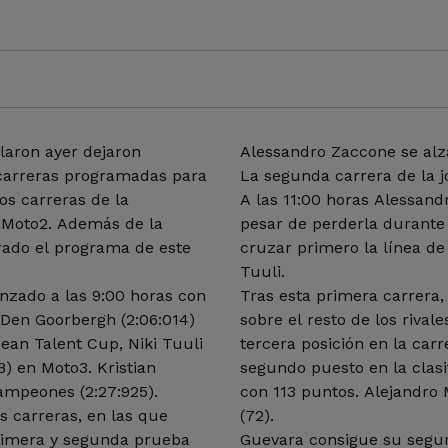
llaron ayer dejaron
Alessandro Zaccone se alza
s carreras programadas para
La segunda carrera de la j
os carreras de la
A las 11:00 horas Alessand
 Moto2. Además de la
pesar de perderla durante 
ado el programa de este
cruzar primero la línea de
Tuuli.
nzado a las 9:00 horas con
Tras esta primera carrera,
Den Goorbergh (2:06:014)
sobre el resto de los riva
ean Talent Cup, Niki Tuuli
tercera posición en la carr
8) en Moto3. Kristian
segundo puesto en la clas
ampeones (2:27:925).
con 113 puntos. Alejandro 
s carreras, en las que
(72).
primera y segunda prueba
Guevara consigue su segun