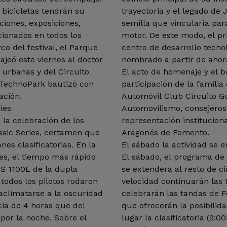
 bicicletas tendrán su
trayectoria y el legado de
iones, exposiciones,
semilla que vincularía par
cionados en todos los
motor. De este modo, el pr
o del festival, el Parque
centro de desarrollo tecnol
eó este viernes al doctor
nombrado a partir de ahora
 urbanas y del Circuito
El acto de homenaje y el ba
 TechnoPark bautizó con
participación de la famili
ación.
Automóvil Club Circuito G
ies
Automovilismo, consejeros
la celebración de los
representación instituciona
ssic Series, certamen que
Aragonés de Fomento.
nes clasificatorias. En la
El sábado la actividad se e
nes, el tiempo más rápido
El sábado, el programa de 
S 1100E de la dupla
se extenderá al resto de ci
todos los pilotos rodaron
velocidad continuarán las t
aclimatarse a la oscuridad
celebrarán las tandas de Fo
cia de 4 horas que del
que ofrecerán la posibilid
por la noche. Sobre el
lugar la clasificatoria (9: