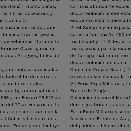
mportación, motocicletas,
con una abundante exposici
as, libros, accesorios y
documentación sobre estas
erá una cita
encuentro estará dedicado
asionados del sector, que
Pinet Saldaña y en exposi
d de encontrar las piezas
como la Yamaha YZ 490 de
n de vehículos. Durante la
modalidad y TT Rider: el 
 Enrique Clavero, uno de
moto, cedida para la expos
ículos Antiguos, fallecido
de Tarrega, habrá un home
documentación de su carre
 igualmente al público las
Corse del Project Racing 
te todo el fin de semana.
estuvo en la salida de la mí
sición de vehículos
VII Feria Expo Militaria y l
os que figura un cabriolet
Frente de Aragón
1983 y un Ferrari TR 512 de
Coincidiendo con el MotorLa
ón del 70 aniversario de la
domingo abrirá sus puertas
edas se encontrarán con la
Feria Expo Militaria y se c
 JJ Cobas y las de motos
Asociación 'Frente de Aragó
manos Fullana, que incluye
del paddock del circuito de