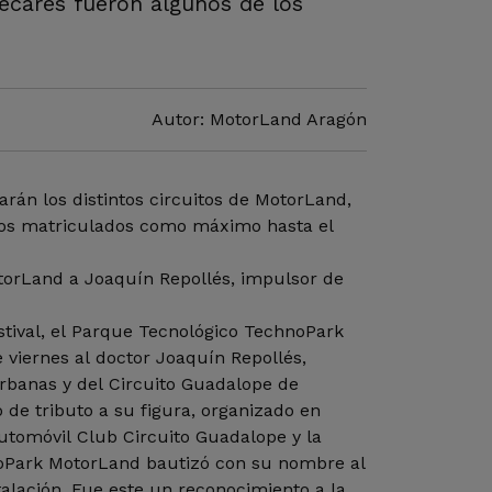
decares fueron algunos de los
Autor: MotorLand Aragón
arán los distintos circuitos de MotorLand,
los matriculados como máximo hasta el
orLand a Joaquín Repollés, impulsor de
stival, el Parque Tecnológico TechnoPark
viernes al doctor Joaquín Repollés,
rbanas y del Circuito Guadalope de
 de tributo a su figura, organizado en
utomóvil Club Circuito Guadalope y la
noPark MotorLand bautizó con su nombre al
stalación. Fue este un reconocimiento a la