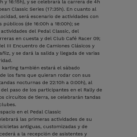
h y 16:15h), y se celebrará la carrera de 4h
ean Classic Series (17:35h). En cuanto al
locidad, será escenario de actividades con
s públicos (de 16:00h a 18:00h); se
actividades del Pedal Classic, del
rreras en cuesta y del Club Café Racer 09;
 del III Encuentro de Camiones Clásicos y
iz, y se dará la salida y llegada de varias
ridad.
e karting también estará el sábado
 de los fans que quieran rodar con sus
tandas nocturnas de 22:10h a 0:00h), al
del paso de los participantes en el Rally de
s circuitos de tierra, se celebrarán tandas
clubes.
spacio en el Pedal Classic
celebrará las primeras actividades de su
cicletas antiguas, customizadas y de
rocederá a la recepción de asistentes y