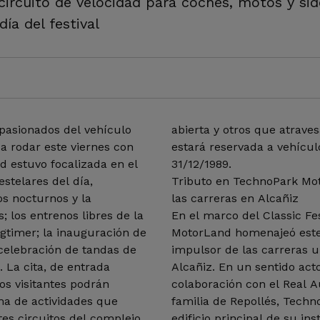
 circuito de velocidad para coches, motos y si
a del festival
apasionados del vehículo
abierta y otros que atraves
 a rodar este viernes con
estará reservada a vehícu
d estuvo focalizada en el
31/12/1989.
stelares del día,
Tributo en TechnoPark Mot
os nocturnos y la
las carreras en Alcañiz
s; los entrenos libres de la
En el marco del Classic Fe
gtimer; la inauguración de
MotorLand homenajeó este 
a celebración de tandas de
impulsor de las carreras u
 La cita, de entrada
Alcañiz. En un sentido acto
os visitantes podrán
colaboración con el Real A
ma de actividades que
familia de Repollés, Tech
es circuitos del complejo.
edificio principal de su in