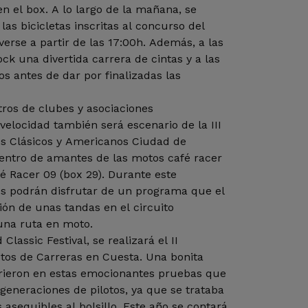
en el box. A lo largo de la mañana, se
las bicicletas inscritas al concurso del
verse a partir de las 17:00h. Además, a las
ck una divertida carrera de cintas y a las
os antes de dar por finalizadas las
ros de clubes y asociaciones
velocidad también será escenario de la III
s Clásicos y Americanos Ciudad de
entro de amantes de las motos café racer
é Racer 09 (box 29). Durante este
es podrán disfrutar de un programa que el
ión de unas tandas en el circuito
 una ruta en moto.
lassic Festival, se realizará el II
tos de Carreras en Cuesta. Una bonita
rrieron en estas emocionantes pruebas que
generaciones de pilotos, ya que se trataba
asequibles al bolsillo. Este año se contará