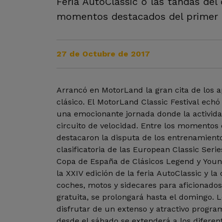
Feria AutoClassic o las tandas del
momentos destacados del primer dí
27 de Octubre de 2017
Arrancó en MotorLand la gran cita de los 
clásico. El MotorLand Classic Festival echó
una emocionante jornada donde la activida
circuito de velocidad. Entre los momentos e
destacaron la disputa de los entrenamient
clasificatoria de las European Classic Serie
Copa de España de Clásicos Legend y Youn
la XXIV edición de la feria AutoClassic y l
coches, motos y sidecares para aficionados.
gratuita, se prolongará hasta el domingo. L
disfrutar de un extenso y atractivo progra
desde el sábado se extenderá a los diferent