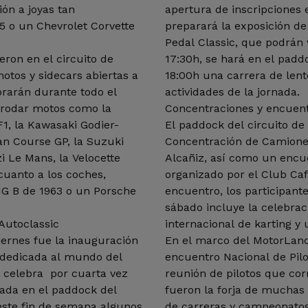
ión a joyas tan
apertura de inscripciones 
 o un Chevrolet Corvette
preparará la exposición de 
Pedal Classic, que podrán 
ron en el circuito de
17:30h, se hará en el paddo
otos y sidecars abiertas a
18:00h una carrera de lent
brarán durante todo el
actividades de la jornada.
r rodar motos como la
Concentraciones y encuent
F1, la Kawasaki Godier-
El paddock del circuito de 
an Course GP, la Suzuki
Concentración de Camione
i Le Mans, la Velocette
Alcañiz, así como un encu
cuanto a los coches,
organizado por el Club Caf
G B de 1963 o un Porsche
encuentro, los participant
sábado incluye la celebrac
 Autoclassic
internacional de karting y
iernes fue la inauguración
En el marco del MotorLand C
, dedicada al mundo del
encuentro Nacional de Pilo
e celebra por cuarta vez
reunión de pilotos que co
cada en el paddock del
fueron la forja de muchas 
 este fin de semana algunos
de carreras y campeonatos 