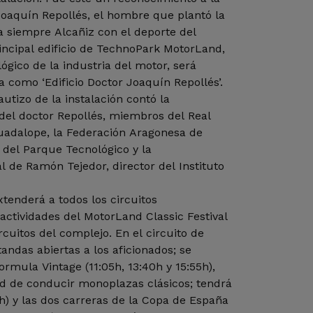
 Joaquín Repollés, el hombre que plantó la
a siempre Alcañiz con el deporte del
incipal edificio de TechnoPark MotorLand,
ógico de la industria del motor, será
 como ‘Edificio Doctor Joaquín Repollés’.
utizo de la instalación contó la
a del doctor Repollés, miembros del Real
uadalope, la Federación Aragonesa de
 del Parque Tecnológico y la
l de Ramón Tejedor, director del Instituto
xtenderá a todos los circuitos
actividades del MotorLand Classic Festival
rcuitos del complejo. En el circuito de
andas abiertas a los aficionados; se
rmula Vintage (11:05h, 13:40h y 15:55h),
ad de conducir monoplazas clásicos; tendrá
00h) y las dos carreras de la Copa de España