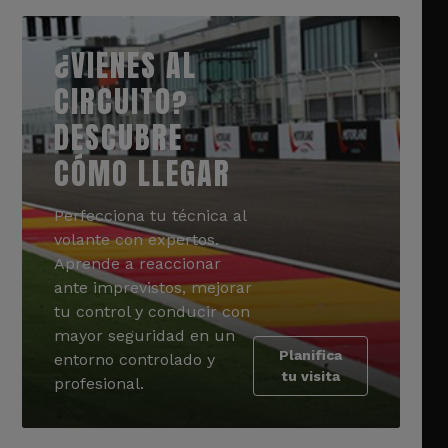
¿VIENES AL
CIRCUITO?
DESCUBRE
CÓMO LLEGAR
Perfecciona tu técnica al
volante con expertos.
Aprende a reaccionar
ante imprevistos, mejorar
tu control y conducir con
mayor seguridad en un
Planifica
entorno controlado y
tu visita
profesional.