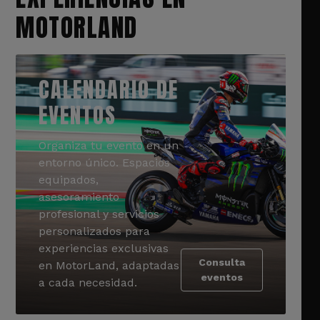
MOTORLAND
CALENDARIO DE
EVENTOS
Organiza tu evento en un
entorno único. Espacios
equipados,
asesoramiento
profesional y servicios
personalizados para
experiencias exclusivas
Consulta
en MotorLand, adaptadas
eventos
a cada necesidad.