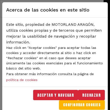
Pasar al contenido principal
Acerca de las cookies en este sitio
Este sitio, propiedad de MOTORLAND ARAGÓN,
utiliza cookies propias y de terceros que permiten
mejorar la usabilidad de navegación y recopilar
información.
RUTA DE NAVEGACIÓN
Haz click en "Aceptar cookies" para aceptar todas las
Inicio
Noticias
cookies y acceder directamente al sitio o haz click en
Todo listo en MotorLand para recibir a las Superbikes la próxima semana
"Rechazar cookies" en el caso que desees aceptar
únicamente las cookies esenciales para el funcionamiento
Todo listo en MotorLand
básico del sitio web.
Para obtener más información consulta la página de
para recibir a las
política de cookies
Superbikes la próxima
semana
ACEPTAR Y NAVEGAR
RECHAZAR
CONFIGURAR COOKIES
En la cita aragonesa del Campeonato del