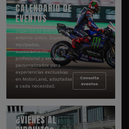
CALENDARIO DE
EVENTOS
Organiza tu evento en un
entorno único. Espacios
equipados,
asesoramiento
profesional y servicios
personalizados para
experiencias exclusivas
Consulta
en MotorLand, adaptadas
eventos
a cada necesidad.
¿VIENES AL