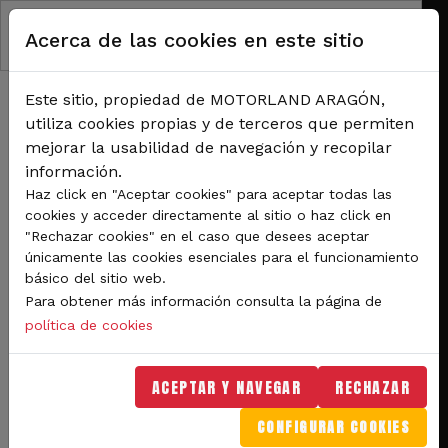
Pasar al contenido principal
Acerca de las cookies en este sitio
Este sitio, propiedad de MOTORLAND ARAGÓN,
utiliza cookies propias y de terceros que permiten
mejorar la usabilidad de navegación y recopilar
información.
RUTA DE NAVEGACIÓN
Haz click en "Aceptar cookies" para aceptar todas las
Inicio
Noticias
cookies y acceder directamente al sitio o haz click en
Territorio MotorLand el nuevo impulso que busca potenciar el turismo de las
"Rechazar cookies" en el caso que desees aceptar
comarcas con el complejo deportivo-tecnológico
únicamente las cookies esenciales para el funcionamiento
básico del sitio web.
Territorio MotorLand el
Para obtener más información consulta la página de
nuevo impulso que busca
política de cookies
potenciar el turismo de
ACEPTAR Y NAVEGAR
RECHAZAR
las comarcas con el
CONFIGURAR COOKIES
complejo deportivo-