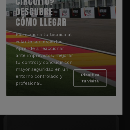
CIRCUITO?
DESCUBRE
CÓMO LLEGAR
Perfecciona tu técnica al
volante con expertos.
Aprende a reaccionar
ante imprevistos, mejorar
tu control y conducir con
mayor seguridad en un
Planifica
entorno controlado y
tu visita
profesional.