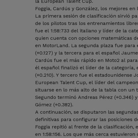
la European Talent Cup.
Foggia, Cardús y González, los mejores en l
La primera sesión de clasificación sirvió pa
de los pilotos tras los entrenamientos libre
fue el 1:58:733 del italiano y líder de la ca
quien cuenta con opciones matemáticas 
en MotorLand. La segunda plaza fue para 
(+0.127) y la tercera para el español Jaume 
Cardús fue el más rápido en Moto2 al parar
él español finalizó el líder de la categoría,
(+0.210). Y tercero fue el estadounidense J
European Talent Cup, el líder del campeo
situarse en lo más alto de la tabla con un 
Segundo terminó Andreas Pérez (+0.346) y 
Gómez (+0.382).
A continuación, se disputaron las segundas 
definitivas para configurar las posiciones 
Foggia repitió al frente de la clasificación,
en 1:58:156. Los que más cerca estuvieron 