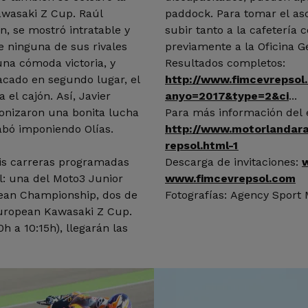
awasaki Z Cup. Raúl
paddock. Para tomar el asc
n, se mostró intratable y
subir tanto a la cafetería 
 ninguna de sus rivales
previamente a la Oficina G
na cómoda victoria, y
Resultados completos:
acado en segundo lugar, el
http://www.fimcevrepsol
 el cajón. Así, Javier
anyo=2017&type=2&ci
...
gonizaron una bonita lucha
Para más información del 
abó imponiendo Olías.
http://www.motorlandar
repsol.html-1
eis carreras programadas
Descarga de invitaciones:
: una del Moto3 Junior
www.fimcevrepsol.com
ean Championship, dos de
Fotografías: Agency Sport
uropean Kawasaki Z Cup.
 a 10:15h), llegarán las