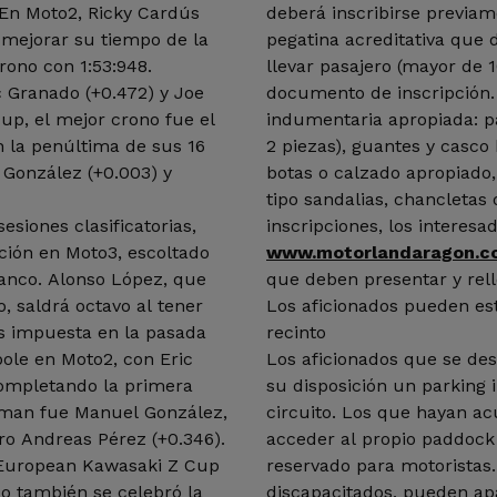
. En Moto2, Ricky Cardús
deberá inscribirse previame
 mejorar su tiempo de la
pegatina acreditativa que 
crono con 1:53:948.
llevar pasajero (mayor de 1
 Granado (+0.472) y Joe
documento de inscripción.
up, el mejor crono fue el
indumentaria apropiada: p
 la penúltima de sus 16
2 piezas), guantes y casc
González (+0.003) y
botas o calzado apropiado,
tipo sandalias, chancletas o
siones clasificatorias,
inscripciones, los interesa
ción en Moto3, escoltado
www.motorlandaragon.c
lanco. Alonso López, que
que deben presentar y rell
 saldrá octavo al tener
Los aficionados pueden est
s impuesta en la pasada
recinto
pole en Moto2, con Eric
Los aficionados que se de
ompletando la primera
su disposición un parking 
leman fue Manuel González,
circuito. Los que hayan 
ro Andreas Pérez (+0.346).
acceder al propio paddock
 European Kawasaki Z Cup
reservado para motoristas.
do también se celebró la
discapacitados, pueden apa