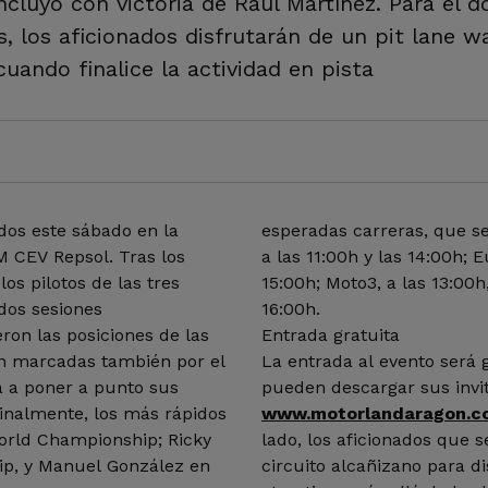
luyó con victoria de Raúl Martínez. Para el 
, los aficionados disfrutarán de un pit lane w
uando finalice la actividad en pista
dos este sábado en la
esperadas carreras, que se
M CEV Repsol. Tras los
a las 11:00h y las 14:00h; 
los pilotos de las tres
15:00h; Moto3, a las 13:00
dos sesiones
16:00h.
ron las posiciones de las
Entrada gratuita
ron marcadas también por el
La entrada al evento será g
ra a poner a punto sus
pueden descargar sus invit
inalmente, los más rápidos
www.motorlandaragon.c
orld Championship; Ricky
lado, los aficionados que 
p, y Manuel González en
circuito alcañizano para d