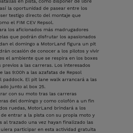
batallas en pista, como disponer de libre
así la oportunidad de pasear entre los
ser testigo directo del montaje que
omo el FIM CEV Repsol.
para los aficionados más madrugadores
lelas que podrán disfrutar los apasionados
dan el domingo a MotorLand figura un pit
drán ocasión de conocer a los pilotos y vivir
s el ambiente que se respira en los boxes
s previos a las carreras. Los interesados
de las 9:00h a las azafatas de Repsol
l paddock. El pit lane walk arrancará a las
ado junto al box 25.
rar con su moto tras las carreras
rreras del domingo y como colofón a un fin
dos ruedas, MotorLand brindará a los
 de entrar a la pista con su propia moto y
s al trazado una vez hayan finalizado las
iera participar en esta actividad gratuita