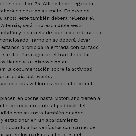
nte en el box 25. Allí se le entregará la
deberá colocar en su moto. En caso de
6 años), este también deberá rellenar el
 Además, será imprescindible vestir
antalón y chaqueta de cuero o cordura (1 o
o homologado. También se deberá llevar
 estando prohibida la entrada con calzado
 similar. Para agilizar el trámite de las
dos tienen a su disposición en
om
la documentación sobre la actividad
enar el día del evento.
acionar sus vehículos en el interior del
splacen en coche hasta MotorLand tienen a
interior ubicado junto al paddock del
acudido con su moto también pueden
 y estacionar en un aparcamiento
 En cuanto a los vehículos con carnet de
rcar en los parkings interiores del