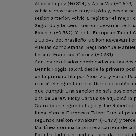
Alonso López (+0.324) y Aleix Viu (+0.579)
volvió a mostrarse muy rápido y, pese a no
sesión anterior, volvió a registrar el mejor 
Segundo y tercero fueron nuevamente Eric
Roberts (+0.532). Y en la European Talent C
2:03:647 del brasileño Meikon Kawakami en
vueltas completadas. Segundo fue Manuel 
tercero Francisco Gómez (+0.281).
Con los resultados combinados de las dos se
Dennis Foggia saldrá desde la primera posi
en la primera fila por Aleix Viu y Aarón Po
marcó el segundo mejor tiempo combinado,
que cumplir una sanción de seis posicione
cita de Jerez. Ricky Cardús se adjudicó la 
Granado en segundo lugar y Joe Roberts c
línea. Y en la European Talent Cup, el po
segundo Meikon Kawakami (+0.173) y terce
Martínez domina la primera carrera de la
Por otro lado, cerrando la jornada, el sába