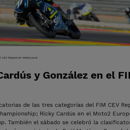
IÓN
IM CEV Repsol en MotorLand
 Cardús y González en el F
icatorias de las tres categorías del FIM CEV R
Championship; Ricky Cardús en el Moto2 Euro
. También el sábado se celebró la clasificator