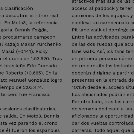
atractivos más allá de las 
a clasificación
acceso al paddock y tener 
ra descubrir el ritmo real
camiones de los equipos y 
s. En Moto3, la referencia
conlleva un campeonato c
tegoría, Dennis Foggia,
Pit lane walk el domingo 
de proclamarse campeón
Entre las actividades para
el kazajo Makar Yurchenko
de las dos ruedas que acu
Masiá (+0.141). Ricky
lane walk. Así, los fans ten
 el crono en 1:53:920. Tras
en primera persona cómo e
 el brasileño Eric Granado
de un circuito los instante
oe Roberts (+0.665). En la
deberán dirigirse a partir 
nato Manuel González logró
presentes en la entrada de
tiempo de 2:03:474.
10:15h desde el acceso situ
tercero fue Francisco
Los aficionados podrán ent
Por otro lado, tras las ca
sesiones clasificatorias,
de semana dedicado a las 
de salida. En Moto3, Dennis
aficionados la oportunidad
 esta vez parando el crono
dar dos vueltas controlada
de él fueron los españoles
carreras. Todo aquel que qu