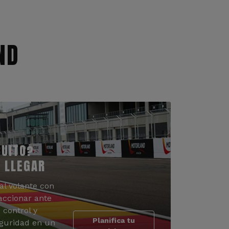
ND
CUITO?
 LLEGAR
al volante con
accionar ante
 control y
Planifica tu
guridad en un