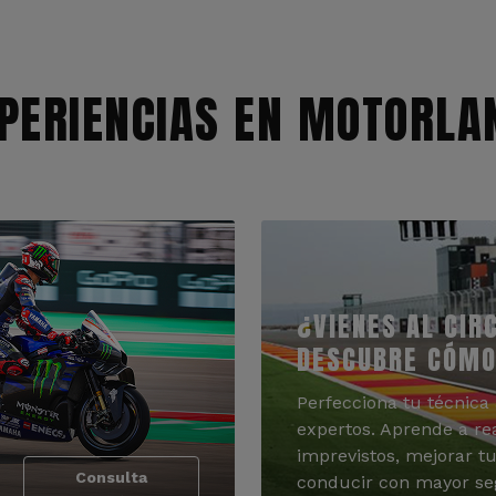
PERIENCIAS EN MOTORLA
¿VIENES AL CIR
DESCUBRE CÓMO
Perfecciona tu técnica 
expertos. Aprende a re
imprevistos, mejorar tu
Consulta
conducir con mayor se