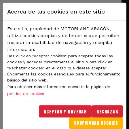
Pasar al contenido principal
Acerca de las cookies en este sitio
Este sitio, propiedad de MOTORLAND ARAGÓN,
utiliza cookies propias y de terceros que permiten
mejorar la usabilidad de navegación y recopilar
información.
RUTA DE NAVEGACIÓN
Haz click en "Aceptar cookies" para aceptar todas las
Inicio
Noticias
cookies y acceder directamente al sitio o haz click en
Pasión por los clásicos y muchos atractivos en el segundo día del MotorLand
"Rechazar cookies" en el caso que desees aceptar
Classic Festival
únicamente las cookies esenciales para el funcionamiento
básico del sitio web.
Pasión por los clásicos y
Para obtener más información consulta la página de
muchos atractivos en el
política de cookies
segundo día del
ACEPTAR Y NAVEGAR
RECHAZAR
MotorLand Classic
CONFIGURAR COOKIES
Festival