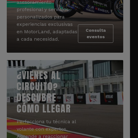
asesoramiento
profesional y servicios
personalizados para
experiencias exclusivas
Consulta
en MotorLand, adaptadas
eventos
a cada necesidad.
¿VIENES AL
CIRCUITO?
DESCUBRE
CÓMO LLEGAR
Perfecciona tu técnica al
volante con expertos.
Aprende a reaccionar