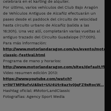
celebrará en el karting de alquiler.
Por último, varios vehículos del Club Bajo Aragón
de Vehículos Antiguos de Alcañiz efectuarán un
paseo desde el paddock del circuito de velocidad
hasta circuito urbano de Alcañiz (salida a las
16:30h). Una vez allí, completarán varias vueltas al
antiguo trazado del Circuito Guadalope (17:00h).
Para más información:
http://www.motorlandaragon.com/es/evento/motorl
classic-festival.html
Programa de mano y horarios:
http://www.motorlandaragon.com/sites/default/file
Video resumen edición 2013:
https://www.youtube.com/watch?
v=lWTMPiIufvU&list=UU4Utr8az1v0jqFZ9xRocW…
Hashtag oficial: #MotorLandClassic
Fotografías: Agency Sport Media