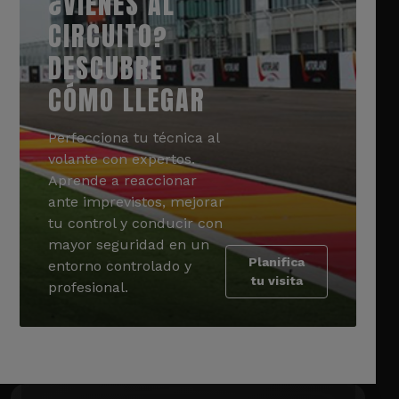
¿VIENES AL
CIRCUITO?
DESCUBRE
CÓMO LLEGAR
Perfecciona tu técnica al
volante con expertos.
Aprende a reaccionar
ante imprevistos, mejorar
tu control y conducir con
mayor seguridad en un
Planifica
entorno controlado y
tu visita
profesional.