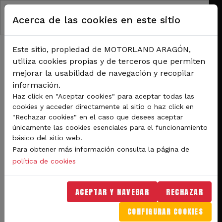
Pasar al contenido principal
Acerca de las cookies en este sitio
Este sitio, propiedad de MOTORLAND ARAGÓN,
utiliza cookies propias y de terceros que permiten
mejorar la usabilidad de navegación y recopilar
información.
RUTA DE NAVEGACIÓN
Haz click en "Aceptar cookies" para aceptar todas las
Inicio
Noticias
cookies y acceder directamente al sitio o haz click en
Multitudinario pit lane walk para comenzar el Gran Premio Animoca Brands de
"Rechazar cookies" en el caso que desees aceptar
Aragón de MotoGP
únicamente las cookies esenciales para el funcionamiento
básico del sitio web.
Multitudinario pit lane
Para obtener más información consulta la página de
walk para comenzar el
política de cookies
Gran Premio Animoca
ACEPTAR Y NAVEGAR
RECHAZAR
Brands de Aragón de
CONFIGURAR COOKIES
MotoGP