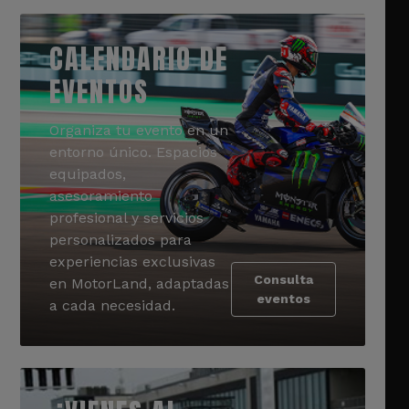
CALENDARIO DE
EVENTOS
Organiza tu evento en un
entorno único. Espacios
equipados,
asesoramiento
profesional y servicios
personalizados para
experiencias exclusivas
Consulta
en MotorLand, adaptadas
eventos
a cada necesidad.