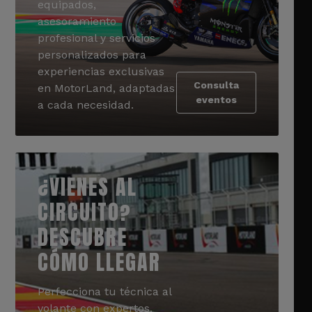
equipados,
asesoramiento
profesional y servicios
personalizados para
experiencias exclusivas
Consulta
en MotorLand, adaptadas
eventos
a cada necesidad.
¿VIENES AL
CIRCUITO?
DESCUBRE
CÓMO LLEGAR
Perfecciona tu técnica al
volante con expertos.