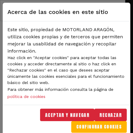
Pasar al contenido principal
Acerca de las cookies en este sitio
Este sitio, propiedad de MOTORLAND ARAGÓN,
utiliza cookies propias y de terceros que permiten
mejorar la usabilidad de navegación y recopilar
información.
RUTA DE NAVEGACIÓN
Haz click en "Aceptar cookies" para aceptar todas las
Inicio
Noticias
cookies y acceder directamente al sitio o haz click en
MotorLand es escenario del espectacular récord del mundo de esquí sobre
"Rechazar cookies" en el caso que desees aceptar
asfalto de Jan Farrell
únicamente las cookies esenciales para el funcionamiento
básico del sitio web.
MotorLand es escenario
Para obtener más información consulta la página de
del espectacular récord
política de cookies
del mundo de esquí sobre
ACEPTAR Y NAVEGAR
RECHAZAR
asfalto de Jan Farrell
CONFIGURAR COOKIES