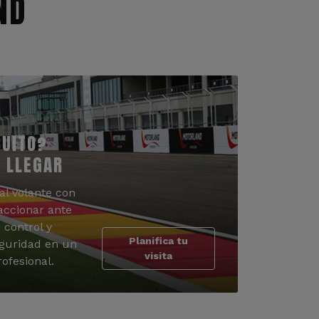
ND
CUITO?
 LLEGAR
al volante con
accionar ante
 control y
Planifica tu
guridad en un
visita
ofesional.