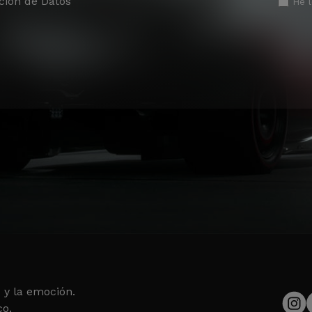
ción de Datos
He 
 y la emoción.
co.