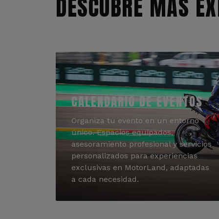
DESCUBRE MÁS EX
CALENDARIO DE EVENTOS
Organiza tu evento en un entorno
único. Espacios equipados,
asesoramiento profesional y servicios
personalizados para experiencias
exclusivas en MotorLand, adaptadas
a cada necesidad.