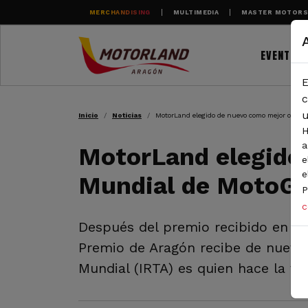
Pasar al contenido principal
MERCHANDISING
MULTIMEDIA
MASTER MOTOR
EVENTOS
E
RUTA DE NAVEGAC
c
u
Inicio
Noticias
MotorLand elegido de nuevo como mejor organ
H
a
MotorLand elegido 
e
e
Mundial de MotoG
P
c
Después del premio recibido en 201
Premio de Aragón recibe de nuevo 
Mundial (IRTA) es quien hace la v