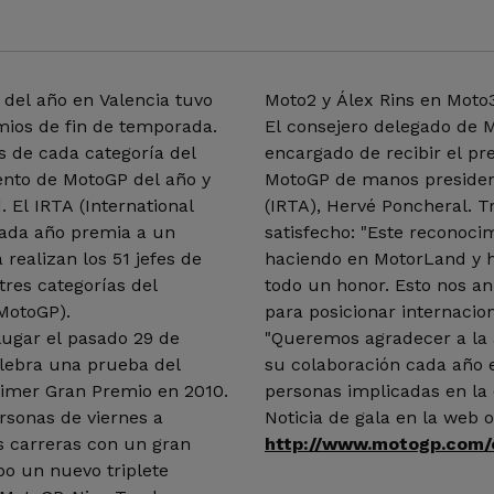
 del año en Valencia tuvo
Moto2 y Álex Rins en Moto3
emios de fin de temporada.
El consejero delegado de M
s de cada categoría del
encargado de recibir el pr
ento de MotoGP del año y
MotoGP de manos presiden
 El IRTA (International
(IRTA), Hervé Poncheral. T
cada año premia a un
satisfecho: "Este reconocim
 realizan los 51 jefes de
haciendo en MotorLand y h
tres categorías del
todo un honor. Esto nos an
 MotoGP).
para posicionar internacio
lugar el pasado 29 de
"Queremos agradecer a la a
elebra una prueba del
su colaboración cada año e
imer Gran Premio en 2010.
personas implicadas en la 
rsonas de viernes a
Noticia de gala en la web o
s carreras con un gran
http://www.motogp.co
o un nuevo triplete