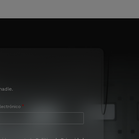
nadie.
lectrónico