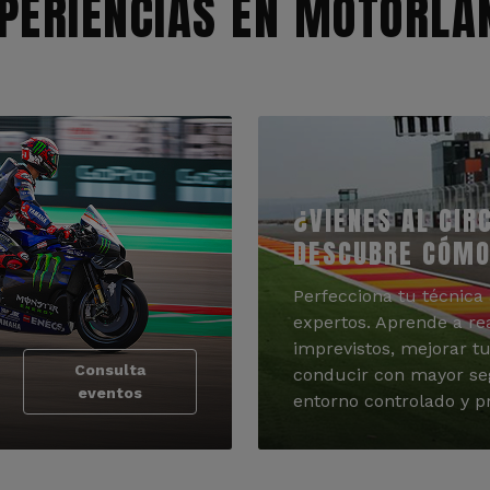
PERIENCIAS EN MOTORLA
¿VIENES AL CIR
DESCUBRE CÓMO
Perfecciona tu técnica 
expertos. Aprende a re
imprevistos, mejorar tu
Consulta
conducir con mayor se
eventos
entorno controlado y pr