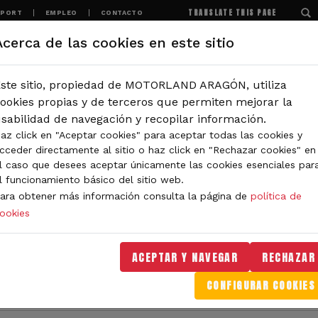
TRANSLATE THIS PAGE
SPORT
EMPLEO
CONTACTO
Acerca de las cookies en este sitio
MOTORLAND
EXPERIENCIAS
NOTICIAS
ste sitio, propiedad de MOTORLAND ARAGÓN, utiliza
IÓN
ookies propias y de terceros que permiten mejorar la
sabilidad de navegación y recopilar información.
ización del Mundial de MotoGP
az click en "Aceptar cookies" para aceptar todas las cookies y
cceder directamente al sitio o haz click en "Rechazar cookies" en
de nuevo como mejor orga
l caso que desees aceptar únicamente las cookies esenciales par
l funcionamiento básico del sitio web.
P
ara obtener más información consulta la página de
política de
ookies
0, siendo la primera vez que un circuito debut
el galardón a la mejor organización de MotoGP
ACEPTAR Y NAVEGAR
RECHAZAR
otación para otorgar este premio cada tempora
CONFIGURAR COOKIES